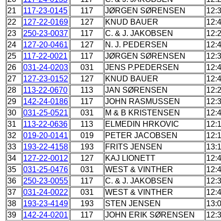
21
117-23-0145
117
JØRGEN SØRENSEN
12:
22
127-22-0169
127
KNUD BAUER
12:
23
250-23-0037
117
C. & J. JAKOBSEN
12:
24
127-20-0461
127
N. J. PEDERSEN
12:
25
117-22-0021
117
JØRGEN SØRENSEN
12:
26
031-24-0203
031
JENS P.PEDERSEN
12:
27
127-23-0152
127
KNUD BAUER
12:
28
113-22-0670
113
JAN SØRENSEN
12:
29
142-24-0186
117
JOHN RASMUSSEN
12:
30
031-25-0521
031
M & B KRISTENSEN
12:
31
113-22-0636
113
ELMEDIN HRKOVIC
12:
32
019-20-0141
019
PETER JACOBSEN
12:
33
193-22-4158
193
FRITS JENSEN
13:
34
127-22-0012
127
KAJ LIONETT
12:
35
031-25-0476
031
WEST & VINTHER
12:
36
250-23-0055
117
C. & J. JAKOBSEN
12:
37
031-24-0022
031
WEST & VINTHER
12:
38
193-23-4149
193
STEN JENSEN
13:
39
142-24-0201
117
JOHN ERIK SØRENSEN
12: