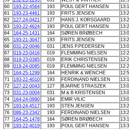
60
193-22-4564
193
POUL GERT HANSEN
13:
61
193-23-4461
193
FRITS JENSEN
13:
62
127-24-0421
127
HANS J. KORSGAARD
13:
63
193-22-4624
193
POUL GERT HANSEN
13:
64
164-25-1431
164
SØREN BRØBECH
13:
65
193-21-3047
193
FRITS JENSEN
13:
66
031-22-0046
031
JENS P.PEDERSEN
13:
67
019-23-0416
019
FLEMMING NIELSEN
12:
68
019-23-0385
019
ERIK CHRISTENSEN
12:
69
019-24-0085
019
FLEMMING NIELSEN
12:
70
164-25-1299
164
HENRIK & WENCHE
12:
71
193-22-4010
193
FERDINAND NIELSEN
13:
72
127-22-0043
127
BJARNE STRASZEK
13:
73
031-23-0004
031
M & B KRISTENSEN
13:
74
164-24-0990
164
EMIR VILIC
13:
75
193-24-4517
193
STEN JENSEN
13:
76
086-23-2342
193
FERDINAND NIELSEN
13:
77
164-25-1478
164
SØREN BRØBECH
13:
78
193-22-4019
193
POUL GERT HANSEN
13: