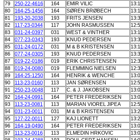
79
250-22-4616
164
EMIR VILIC
13:
80
164-25-1456
164
SØREN BRØBECH
13:
81
193-20-2038
193
FRITS JENSEN
13:
82
117-23-0344
117
JOHN RASMUSSEN
12:
83
031-24-0397
031
WEST & VINTHER
13:
84
077-23-0343
193
KNUD PEDERSEN
13:
85
031-24-0172
031
M & B KRISTENSEN
13:
86
077-24-0305
193
KNUD PEDERSEN
13:
87
019-22-0186
019
ERIK CHRISTENSEN
12:
88
019-24-0080
019
FLEMMING NIELSEN
12:
89
164-25-1250
164
HENRIK & WENCHE
13:
90
113-23-0160
113
JAN SØRENSEN
12:
91
250-23-0048
117
C. & J. JAKOBSEN
13:
92
164-24-0991
164
PETER FREDERIKSEN
13:
93
113-23-0081
113
MARIAN VIOREL JIPEA
12:
94
031-23-0011
031
M & B KRISTENSEN
13:
95
127-22-0011
127
KAJ LIONETT
13:
96
164-19-0490
164
PETER FREDERIKSEN
13:
97
113-23-0016
113
ELMEDIN HRKOVIC
13: