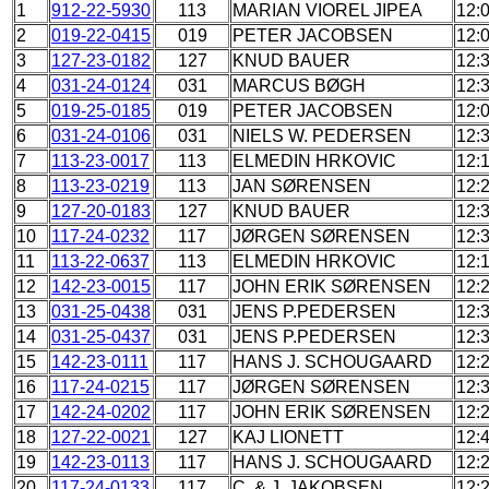
1
912-22-5930
113
MARIAN VIOREL JIPEA
12:
2
019-22-0415
019
PETER JACOBSEN
12:
3
127-23-0182
127
KNUD BAUER
12:
4
031-24-0124
031
MARCUS BØGH
12:
5
019-25-0185
019
PETER JACOBSEN
12:
6
031-24-0106
031
NIELS W. PEDERSEN
12:
7
113-23-0017
113
ELMEDIN HRKOVIC
12:
8
113-23-0219
113
JAN SØRENSEN
12:
9
127-20-0183
127
KNUD BAUER
12:
10
117-24-0232
117
JØRGEN SØRENSEN
12:
11
113-22-0637
113
ELMEDIN HRKOVIC
12:
12
142-23-0015
117
JOHN ERIK SØRENSEN
12:
13
031-25-0438
031
JENS P.PEDERSEN
12:
14
031-25-0437
031
JENS P.PEDERSEN
12:
15
142-23-0111
117
HANS J. SCHOUGAARD
12:
16
117-24-0215
117
JØRGEN SØRENSEN
12:
17
142-24-0202
117
JOHN ERIK SØRENSEN
12:
18
127-22-0021
127
KAJ LIONETT
12:
19
142-23-0113
117
HANS J. SCHOUGAARD
12:
20
117-24-0133
117
C. & J. JAKOBSEN
12: