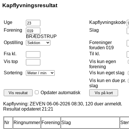
Kapflyvningsresultat
Uge
Kapflyvningskode
Forening
Slag
BRÆDSTRUP
Opstilling
Foreninger
foruden 019
Fra kl.
Til kl.
Vis top
Vis kun egen
forening
Sortering
Vis kun eget slag
Vis kun en due pr.
slag
Opdater automatisk
Kapflyvning: ZEVEN 06-06-2026 08:30, 120 duer anmeldt.
Resultat opdateret 21:21
Nr
Ringnummer
Forening
Slag
Ste