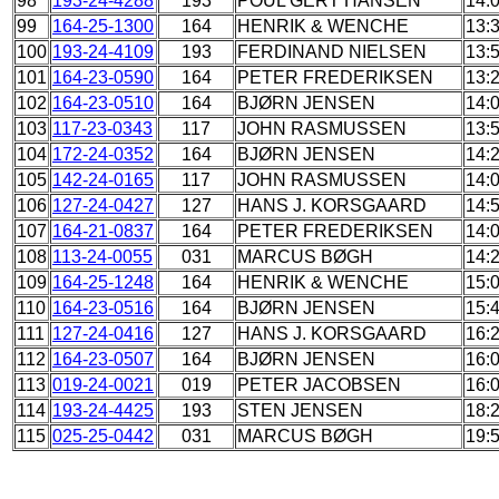
98
193-24-4288
193
POUL GERT HANSEN
14:
99
164-25-1300
164
HENRIK & WENCHE
13:
100
193-24-4109
193
FERDINAND NIELSEN
13:
101
164-23-0590
164
PETER FREDERIKSEN
13:
102
164-23-0510
164
BJØRN JENSEN
14:
103
117-23-0343
117
JOHN RASMUSSEN
13:
104
172-24-0352
164
BJØRN JENSEN
14:
105
142-24-0165
117
JOHN RASMUSSEN
14:
106
127-24-0427
127
HANS J. KORSGAARD
14:
107
164-21-0837
164
PETER FREDERIKSEN
14:
108
113-24-0055
031
MARCUS BØGH
14:
109
164-25-1248
164
HENRIK & WENCHE
15:
110
164-23-0516
164
BJØRN JENSEN
15:
111
127-24-0416
127
HANS J. KORSGAARD
16:
112
164-23-0507
164
BJØRN JENSEN
16:
113
019-24-0021
019
PETER JACOBSEN
16:
114
193-24-4425
193
STEN JENSEN
18:
115
025-25-0442
031
MARCUS BØGH
19: