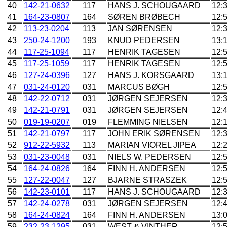
40
142-21-0632
117
HANS J. SCHOUGAARD
12:
41
164-23-0807
164
SØREN BRØBECH
12:
42
113-23-0204
113
JAN SØRENSEN
12:
43
250-24-1200
193
KNUD PEDERSEN
13:
44
117-25-1094
117
HENRIK TAGESEN
12:
45
117-25-1059
117
HENRIK TAGESEN
12:
46
127-24-0396
127
HANS J. KORSGAARD
13:
47
031-24-0120
031
MARCUS BØGH
12:
48
142-22-0712
031
JØRGEN SEJERSEN
12:
49
142-21-0791
031
JØRGEN SEJERSEN
12:
50
019-19-0207
019
FLEMMING NIELSEN
12:
51
142-21-0797
117
JOHN ERIK SØRENSEN
12:
52
912-22-5932
113
MARIAN VIOREL JIPEA
12:
53
031-23-0048
031
NIELS W. PEDERSEN
12:
54
164-24-0826
164
FINN H. ANDERSEN
12:
55
127-22-0047
127
BJARNE STRASZEK
12:
56
142-23-0101
117
HANS J. SCHOUGAARD
12:
57
142-24-0278
031
JØRGEN SEJERSEN
12:
58
164-24-0824
164
FINN H. ANDERSEN
13:
59
232-23-1295
031
WEST & VINTHER
12: