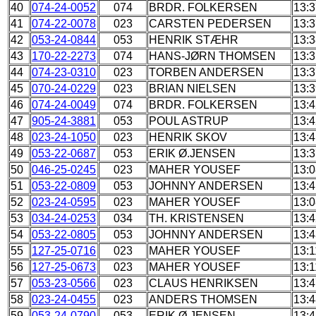
40
074-24-0052
074
BRDR. FOLKERSEN
13:3
41
074-22-0078
023
CARSTEN PEDERSEN
13:3
42
053-24-0844
053
HENRIK STÆHR
13:3
43
170-22-2273
074
HANS-JØRN THOMSEN
13:3
44
074-23-0310
023
TORBEN ANDERSEN
13:3
45
070-24-0229
023
BRIAN NIELSEN
13:3
46
074-24-0049
074
BRDR. FOLKERSEN
13:4
47
905-24-3881
053
POUL ASTRUP
13:4
48
023-24-1050
023
HENRIK SKOV
13:4
49
053-22-0687
053
ERIK Ø.JENSEN
13:3
50
046-25-0245
023
MAHER YOUSEF
13:0
51
053-22-0809
053
JOHNNY ANDERSEN
13:4
52
023-24-0595
023
MAHER YOUSEF
13:0
53
034-24-0253
034
TH. KRISTENSEN
13:4
54
053-22-0805
053
JOHNNY ANDERSEN
13:4
55
127-25-0716
023
MAHER YOUSEF
13:1
56
127-25-0673
023
MAHER YOUSEF
13:1
57
053-23-0566
023
CLAUS HENRIKSEN
13:4
58
023-24-0455
023
ANDERS THOMSEN
13:4
59
053-24-0790
053
ERIK Ø.JENSEN
13:4