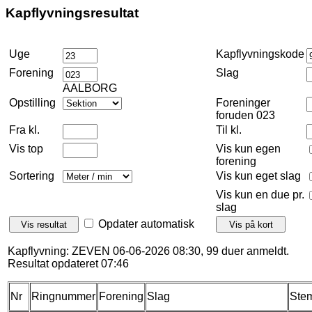
Kapflyvningsresultat
Uge
Kapflyvningskode
Forening
Slag
AALBORG
Opstilling
Foreninger
foruden 023
Fra kl.
Til kl.
Vis top
Vis kun egen
forening
Sortering
Vis kun eget slag
Vis kun en due pr.
slag
Opdater automatisk
Kapflyvning: ZEVEN 06-06-2026 08:30, 99 duer anmeldt.
Resultat opdateret 07:46
Nr
Ringnummer
Forening
Slag
Stem