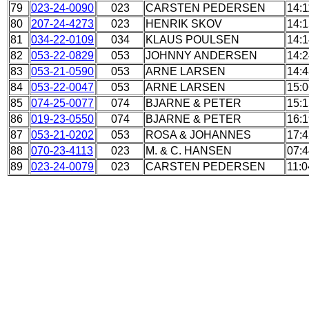
79
023-24-0090
023
CARSTEN PEDERSEN
14:1
80
207-24-4273
023
HENRIK SKOV
14:1
81
034-22-0109
034
KLAUS POULSEN
14:1
82
053-22-0829
053
JOHNNY ANDERSEN
14:2
83
053-21-0590
053
ARNE LARSEN
14:4
84
053-22-0047
053
ARNE LARSEN
15:0
85
074-25-0077
074
BJARNE & PETER
15:1
86
019-23-0550
074
BJARNE & PETER
16:1
87
053-21-0202
053
ROSA & JOHANNES
17:4
88
070-23-4113
023
M. & C. HANSEN
07:4
89
023-24-0079
023
CARSTEN PEDERSEN
11:0