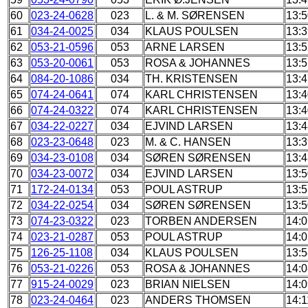
60
023-24-0628
023
L. & M. SØRENSEN
13:5
61
034-24-0025
034
KLAUS POULSEN
13:3
62
053-21-0596
053
ARNE LARSEN
13:5
63
053-20-0061
053
ROSA & JOHANNES
13:5
64
084-20-1086
034
TH. KRISTENSEN
13:4
65
074-24-0641
074
KARL CHRISTENSEN
13:4
66
074-24-0322
074
KARL CHRISTENSEN
13:4
67
034-22-0227
034
EJVIND LARSEN
13:4
68
023-23-0648
023
M. & C. HANSEN
13:3
69
034-23-0108
034
SØREN SØRENSEN
13:4
70
034-23-0072
034
EJVIND LARSEN
13:5
71
172-24-0134
053
POUL ASTRUP
13:5
72
034-22-0254
034
SØREN SØRENSEN
13:5
73
074-23-0322
023
TORBEN ANDERSEN
14:0
74
023-21-0287
053
POUL ASTRUP
14:0
75
126-25-1108
034
KLAUS POULSEN
13:5
76
053-21-0226
053
ROSA & JOHANNES
14:0
77
915-24-0029
023
BRIAN NIELSEN
14:0
78
023-24-0464
023
ANDERS THOMSEN
14:1