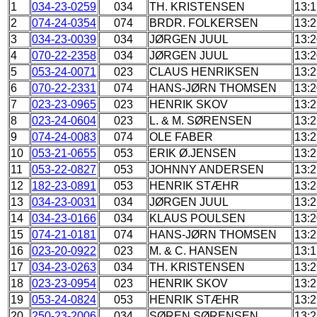
1
034-23-0259
034
TH. KRISTENSEN
13:1
2
074-24-0354
074
BRDR. FOLKERSEN
13:2
3
034-23-0039
034
JØRGEN JUUL
13:2
4
070-22-2358
034
JØRGEN JUUL
13:2
5
053-24-0071
023
CLAUS HENRIKSEN
13:2
6
070-22-2331
074
HANS-JØRN THOMSEN
13:2
7
023-23-0965
023
HENRIK SKOV
13:2
8
023-24-0604
023
L. & M. SØRENSEN
13:2
9
074-24-0083
074
OLE FABER
13:2
10
053-21-0655
053
ERIK Ø.JENSEN
13:2
11
053-22-0827
053
JOHNNY ANDERSEN
13:2
12
182-23-0891
053
HENRIK STÆHR
13:2
13
034-23-0031
034
JØRGEN JUUL
13:2
14
034-23-0166
034
KLAUS POULSEN
13:2
15
074-21-0181
074
HANS-JØRN THOMSEN
13:2
16
023-20-0922
023
M. & C. HANSEN
13:1
17
034-23-0263
034
TH. KRISTENSEN
13:2
18
023-23-0954
023
HENRIK SKOV
13:2
19
053-24-0824
053
HENRIK STÆHR
13:2
20
250-23-2006
034
SØREN SØRENSEN
13:2