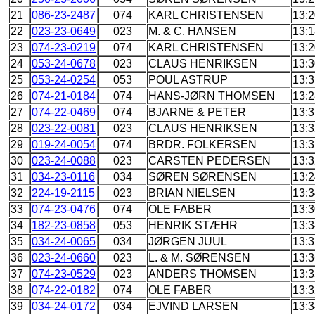
21
086-23-2487
074
KARL CHRISTENSEN
13:2
22
023-23-0649
023
M. & C. HANSEN
13:1
23
074-23-0219
074
KARL CHRISTENSEN
13:2
24
053-24-0678
023
CLAUS HENRIKSEN
13:3
25
053-24-0254
053
POUL ASTRUP
13:3
26
074-21-0184
074
HANS-JØRN THOMSEN
13:2
27
074-22-0469
074
BJARNE & PETER
13:3
28
023-22-0081
023
CLAUS HENRIKSEN
13:3
29
019-24-0054
074
BRDR. FOLKERSEN
13:3
30
023-24-0088
023
CARSTEN PEDERSEN
13:3
31
034-23-0116
034
SØREN SØRENSEN
13:2
32
224-19-2115
023
BRIAN NIELSEN
13:3
33
074-23-0476
074
OLE FABER
13:3
34
182-23-0858
053
HENRIK STÆHR
13:3
35
034-24-0065
034
JØRGEN JUUL
13:3
36
023-24-0660
023
L. & M. SØRENSEN
13:3
37
074-23-0529
023
ANDERS THOMSEN
13:3
38
074-22-0182
074
OLE FABER
13:3
39
034-24-0172
034
EJVIND LARSEN
13:3