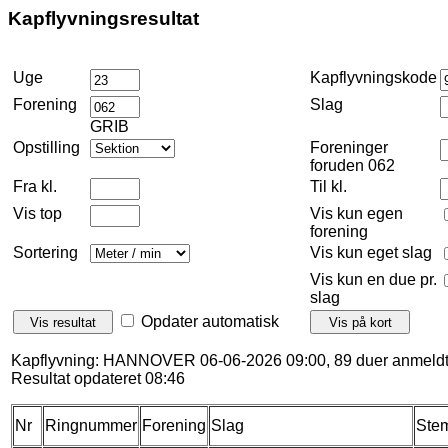
Kapflyvningsresultat
Uge
Kapflyvningskode
Forening
Slag
GRIB
Opstilling
Foreninger
foruden 062
Fra kl.
Til kl.
Vis top
Vis kun egen
forening
Sortering
Vis kun eget slag
Vis kun en due pr.
slag
Opdater automatisk
Kapflyvning: HANNOVER 06-06-2026 09:00, 89 duer anmeldt
Resultat opdateret 08:46
Nr
Ringnummer
Forening
Slag
Stem