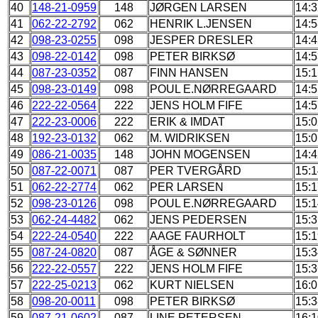
40
148-21-0959
148
JØRGEN LARSEN
14:3
41
062-22-2792
062
HENRIK L.JENSEN
14:5
42
098-23-0255
098
JESPER DRESLER
14:4
43
098-22-0142
098
PETER BIRKSØ
14:5
44
087-23-0352
087
FINN HANSEN
15:1
45
098-23-0149
098
POUL E.NØRREGAARD
14:5
46
222-22-0564
222
JENS HOLM FIFE
14:5
47
222-23-0006
222
ERIK & IMDAT
15:0
48
192-23-0132
062
M. WIDRIKSEN
15:0
49
086-21-0035
148
JOHN MOGENSEN
14:4
50
087-22-0071
087
PER TVERGÅRD
15:1
51
062-22-2774
062
PER LARSEN
15:1
52
098-23-0126
098
POUL E.NØRREGAARD
15:1
53
062-24-4482
062
JENS PEDERSEN
15:3
54
222-24-0540
222
AAGE FAURHOLT
15:1
55
087-24-0820
087
ÅGE & SØNNER
15:3
56
222-22-0557
222
JENS HOLM FIFE
15:3
57
222-25-0213
062
KURT NIELSEN
16:0
58
098-20-0011
098
PETER BIRKSØ
15:3
59
087-21-0602
087
LINE PETERSEN
16:1