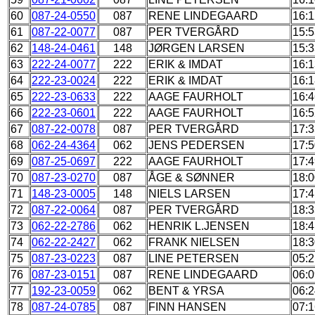
60
087-24-0550
087
RENE LINDEGAARD
16:1
61
087-22-0077
087
PER TVERGÅRD
15:5
62
148-24-0461
148
JØRGEN LARSEN
15:3
63
222-24-0077
222
ERIK & IMDAT
16:1
64
222-23-0024
222
ERIK & IMDAT
16:1
65
222-23-0633
222
AAGE FAURHOLT
16:4
66
222-23-0601
222
AAGE FAURHOLT
16:5
67
087-22-0078
087
PER TVERGÅRD
17:3
68
062-24-4364
062
JENS PEDERSEN
17:5
69
087-25-0697
222
AAGE FAURHOLT
17:4
70
087-23-0270
087
ÅGE & SØNNER
18:0
71
148-23-0005
148
NIELS LARSEN
17:4
72
087-22-0064
087
PER TVERGÅRD
18:3
73
062-22-2786
062
HENRIK L.JENSEN
18:4
74
062-22-2427
062
FRANK NIELSEN
18:3
75
087-23-0223
087
LINE PETERSEN
05:2
76
087-23-0151
087
RENE LINDEGAARD
06:0
77
192-23-0059
062
BENT & YRSA
06:2
78
087-24-0785
087
FINN HANSEN
07:1