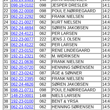
21
098-19-0102
098
JESPER DRESLER
14:1
22
098-22-0008
098
POUL E.NØRREGAARD
14:2
23
062-22-2292
062
FRANK NIELSEN
14:1
24
062-21-0027
062
KURT NIELSEN
14:4
25
062-24-4694
062
SØREN JAKOBSEN
14:2
26
062-24-4121
062
PER LARSEN
14:2
27
222-23-0077
222
JENS J. OLSEN
14:2
28
062-24-4122
062
PER LARSEN
14:2
29
087-23-0152
087
RENE LINDEGAARD
14:4
30
192-21-2321
062
M. WIDRIKSEN
14:3
31
062-21-0636
062
FRANK NIELSEN
14:2
32
062-20-0720
062
HENNING SØRENSEN
14:3
33
087-23-0242
087
ÅGE & SØNNER
14:2
34
062-22-2395
062
FRANK NIELSEN
14:2
35
062-24-4626
062
SØREN JAKOBSEN
14:3
36
098-21-0731
098
POUL E.NØRREGAARD
14:3
37
148-23-0001
148
NIELS LARSEN
14:2
38
192-23-0100
062
BENT & YRSA
14:4
39
062-21-0202
062
HENNING SØRENSEN
14:5