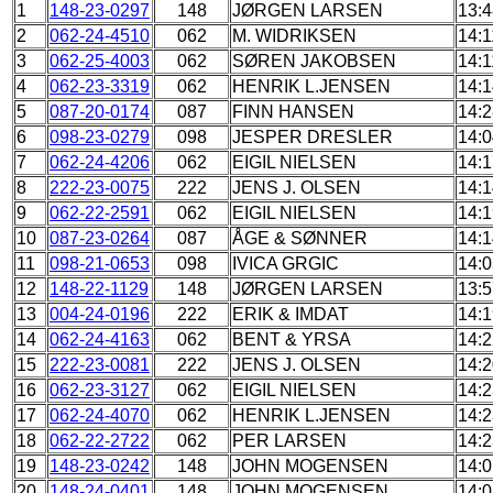
1
148-23-0297
148
JØRGEN LARSEN
13:4
2
062-24-4510
062
M. WIDRIKSEN
14:1
3
062-25-4003
062
SØREN JAKOBSEN
14:1
4
062-23-3319
062
HENRIK L.JENSEN
14:1
5
087-20-0174
087
FINN HANSEN
14:2
6
098-23-0279
098
JESPER DRESLER
14:0
7
062-24-4206
062
EIGIL NIELSEN
14:1
8
222-23-0075
222
JENS J. OLSEN
14:1
9
062-22-2591
062
EIGIL NIELSEN
14:1
10
087-23-0264
087
ÅGE & SØNNER
14:1
11
098-21-0653
098
IVICA GRGIC
14:0
12
148-22-1129
148
JØRGEN LARSEN
13:5
13
004-24-0196
222
ERIK & IMDAT
14:1
14
062-24-4163
062
BENT & YRSA
14:2
15
222-23-0081
222
JENS J. OLSEN
14:2
16
062-23-3127
062
EIGIL NIELSEN
14:2
17
062-24-4070
062
HENRIK L.JENSEN
14:2
18
062-22-2722
062
PER LARSEN
14:2
19
148-23-0242
148
JOHN MOGENSEN
14:0
20
148-24-0401
148
JOHN MOGENSEN
14:0