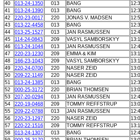
40
013-24-1350
013
BANG
12:
41
013-24-1390
013
BANG
12:
42
220-23-0017
220
JONAS V. MADSEN
12:
43
013-22-4458
013
BANG
12:
44
013-25-1527
013
JAN RASMUSSEN
12:
45
114-24-0843
209
VASYL SAMBORSKYY
13:
46
013-24-1044
013
JAN RASMUSSEN
12:
47
220-23-1230
209
EMMA & KIM
13:
48
166-23-1043
209
VASYL SAMBORSKYY
13:
49
220-24-0700
220
NASER ZEID
13:
50
209-22-1149
220
NASER ZEID
13:
51
013-24-1385
013
BANG
12:
52
000-25-3172
220
BRIAN THOMSEN
13:
53
207-20-0294
013
JAN RASMUSSEN
12:
54
220-19-0468
209
TOMMY REFFSTRUP
13:
55
209-22-0788
013
JAN RASMUSSEN
12:
56
220-23-1297
220
NASER ZEID
13:
57
220-22-1516
209
TOMMY REFFSTRUP
13:
58
013-24-1307
013
BANG
12:
59
000-25-3170
220
BRIAN THOMSEN
13: