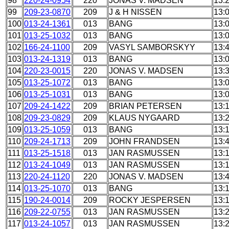
98
220-24-0954
220
JONAS V. MADSEN
13:
99
209-23-0870
209
J & H NISSEN
13:
100
013-24-1361
013
BANG
13:
101
013-25-1032
013
BANG
13:
102
166-24-1100
209
VASYL SAMBORSKYY
13:
103
013-24-1319
013
BANG
13:
104
220-23-0015
220
JONAS V. MADSEN
13:
105
013-25-1072
013
BANG
13:
106
013-25-1031
013
BANG
13:
107
209-24-1422
209
BRIAN PETERSEN
13:
108
209-23-0829
209
KLAUS NYGAARD
13:
109
013-25-1059
013
BANG
13:
110
209-24-1713
209
JOHN FRANDSEN
13:
111
013-25-1518
013
JAN RASMUSSEN
13:
112
013-24-1049
013
JAN RASMUSSEN
13:
113
220-24-1120
220
JONAS V. MADSEN
13:
114
013-25-1070
013
BANG
13:
115
190-24-0014
209
ROCKY JESPERSEN
13:
116
209-22-0755
013
JAN RASMUSSEN
13:
117
013-24-1057
013
JAN RASMUSSEN
13: