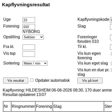
Kapflyvningsresultat
Uge
Kapflyvningskode
Forening
Slag
NYBORG
Opstilling
Foreninger
foruden 010
Fra kl.
Til kl.
Vis top
Vis kun egen
forening
Sortering
Vis kun eget slag
Vis kun en due pr.
slag
Opdater automatisk
Kapflyvning: HILDESHEIM 06-06-2026 08:30, 170 duer anmel
Resultat opdateret 13:07
Nr
Ringnummer
Forening
Slag
Ste