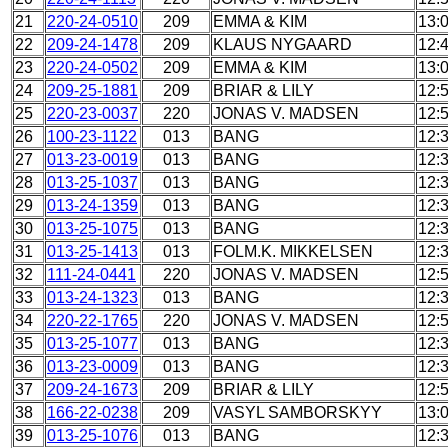
21
220-24-0510
209
EMMA & KIM
13:
22
209-24-1478
209
KLAUS NYGAARD
12:
23
220-24-0502
209
EMMA & KIM
13:
24
209-25-1881
209
BRIAR & LILY
12:
25
220-23-0037
220
JONAS V. MADSEN
12:
26
100-23-1122
013
BANG
12:
27
013-23-0019
013
BANG
12:
28
013-25-1037
013
BANG
12:
29
013-24-1359
013
BANG
12:
30
013-25-1075
013
BANG
12:
31
013-25-1413
013
FOLM.K. MIKKELSEN
12:
32
111-24-0441
220
JONAS V. MADSEN
12:
33
013-24-1323
013
BANG
12:
34
220-22-1765
220
JONAS V. MADSEN
12:
35
013-25-1077
013
BANG
12:
36
013-23-0009
013
BANG
12:
37
209-24-1673
209
BRIAR & LILY
12:
38
166-22-0238
209
VASYL SAMBORSKYY
13:
39
013-25-1076
013
BANG
12: