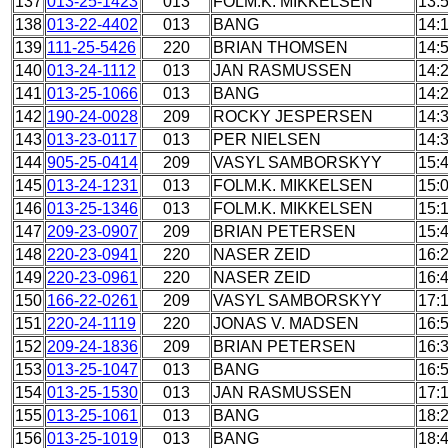
137
013-25-1423
013
FOLM.K. MIKKELSEN
13:
138
013-22-4402
013
BANG
14:
139
111-25-5426
220
BRIAN THOMSEN
14:
140
013-24-1112
013
JAN RASMUSSEN
14:
141
013-25-1066
013
BANG
14:
142
190-24-0028
209
ROCKY JESPERSEN
14:
143
013-23-0117
013
PER NIELSEN
14:
144
905-25-0414
209
VASYL SAMBORSKYY
15:
145
013-24-1231
013
FOLM.K. MIKKELSEN
15:
146
013-25-1346
013
FOLM.K. MIKKELSEN
15:
147
209-23-0907
209
BRIAN PETERSEN
15:
148
220-23-0941
220
NASER ZEID
16:
149
220-23-0961
220
NASER ZEID
16:
150
166-22-0261
209
VASYL SAMBORSKYY
17:
151
220-24-1119
220
JONAS V. MADSEN
16:
152
209-24-1836
209
BRIAN PETERSEN
16:
153
013-25-1047
013
BANG
16:
154
013-25-1530
013
JAN RASMUSSEN
17:
155
013-25-1061
013
BANG
18:
156
013-25-1019
013
BANG
18: