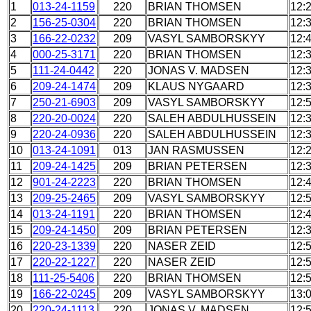
1
013-24-1159
220
BRIAN THOMSEN
12:
2
156-25-0304
220
BRIAN THOMSEN
12:
3
166-22-0232
209
VASYL SAMBORSKYY
12:
4
000-25-3171
220
BRIAN THOMSEN
12:
5
111-24-0442
220
JONAS V. MADSEN
12:
6
209-24-1474
209
KLAUS NYGAARD
12:
7
250-21-6903
209
VASYL SAMBORSKYY
12:
8
220-20-0024
220
SALEH ABDULHUSSEIN
12:
9
220-24-0936
220
SALEH ABDULHUSSEIN
12:
10
013-24-1091
013
JAN RASMUSSEN
12:
11
209-24-1425
209
BRIAN PETERSEN
12:
12
901-24-2223
220
BRIAN THOMSEN
12:
13
209-25-2465
209
VASYL SAMBORSKYY
12:
14
013-24-1191
220
BRIAN THOMSEN
12:
15
209-24-1450
209
BRIAN PETERSEN
12:
16
220-23-1339
220
NASER ZEID
12:
17
220-22-1227
220
NASER ZEID
12:
18
111-25-5406
220
BRIAN THOMSEN
12:
19
166-22-0245
209
VASYL SAMBORSKYY
13:
20
220-24-1113
220
JONAS V. MADSEN
12: