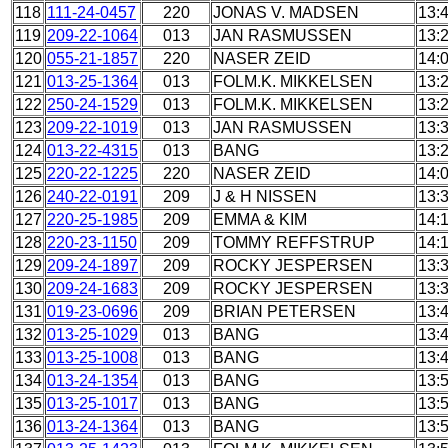
118
111-24-0457
220
JONAS V. MADSEN
13:
119
209-22-1064
013
JAN RASMUSSEN
13:
120
055-21-1857
220
NASER ZEID
14:
121
013-25-1364
013
FOLM.K. MIKKELSEN
13:
122
250-24-1529
013
FOLM.K. MIKKELSEN
13:
123
209-22-1019
013
JAN RASMUSSEN
13:
124
013-22-4315
013
BANG
13:
125
220-22-1225
220
NASER ZEID
14:
126
240-22-0191
209
J & H NISSEN
13:
127
220-25-1985
209
EMMA & KIM
14:
128
220-23-1150
209
TOMMY REFFSTRUP
14:
129
209-24-1897
209
ROCKY JESPERSEN
13:
130
209-24-1683
209
ROCKY JESPERSEN
13:
131
019-23-0696
209
BRIAN PETERSEN
13:
132
013-25-1029
013
BANG
13:
133
013-25-1008
013
BANG
13:
134
013-24-1354
013
BANG
13:
135
013-25-1017
013
BANG
13:
136
013-24-1364
013
BANG
13: