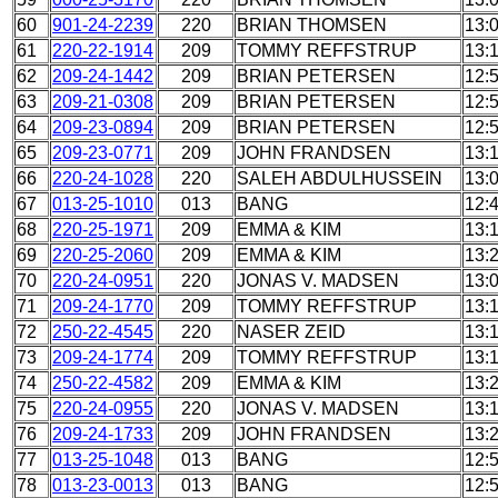
60
901-24-2239
220
BRIAN THOMSEN
13:
61
220-22-1914
209
TOMMY REFFSTRUP
13:
62
209-24-1442
209
BRIAN PETERSEN
12:
63
209-21-0308
209
BRIAN PETERSEN
12:
64
209-23-0894
209
BRIAN PETERSEN
12:
65
209-23-0771
209
JOHN FRANDSEN
13:
66
220-24-1028
220
SALEH ABDULHUSSEIN
13:
67
013-25-1010
013
BANG
12:
68
220-25-1971
209
EMMA & KIM
13:
69
220-25-2060
209
EMMA & KIM
13:
70
220-24-0951
220
JONAS V. MADSEN
13:
71
209-24-1770
209
TOMMY REFFSTRUP
13:
72
250-22-4545
220
NASER ZEID
13:
73
209-24-1774
209
TOMMY REFFSTRUP
13:
74
250-22-4582
209
EMMA & KIM
13:
75
220-24-0955
220
JONAS V. MADSEN
13:
76
209-24-1733
209
JOHN FRANDSEN
13:
77
013-25-1048
013
BANG
12:
78
013-23-0013
013
BANG
12: