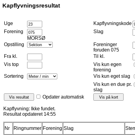
Kapflyvningsresultat
Uge
Kapflyvningskode
Forening
Slag
MORSØ
Opstilling
Foreninger
foruden 075
Fra kl.
Til kl.
Vis top
Vis kun egen
forening
Sortering
Vis kun eget slag
Vis kun en due pr.
slag
Opdater automatisk
Kapflyvning: Ikke fundet.
Resultat opdateret 14:55
Nr
Ringnummer
Forening
Slag
Stem