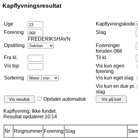
Kapflyvningsresultat
Uge
Kapflyvningskode
Forening
Slag
FREDERIKSHAVN
Opstilling
Foreninger
foruden 068
Fra kl.
Til kl.
Vis top
Vis kun egen
forening
Sortering
Vis kun eget slag
Vis kun en due pr.
slag
Opdater automatisk
Kapflyvning: Ikke fundet.
Resultat opdateret 10:14
Nr
Ringnummer
Forening
Slag
Stem