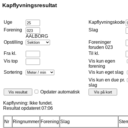
Kapflyvningsresultat
Uge
Kapflyvningskode
Forening
Slag
AALBORG
Opstilling
Foreninger
foruden 023
Fra kl.
Til kl.
Vis top
Vis kun egen
forening
Sortering
Vis kun eget slag
Vis kun en due pr.
slag
Opdater automatisk
Kapflyvning: Ikke fundet.
Resultat opdateret 07:06
Nr
Ringnummer
Forening
Slag
Stem