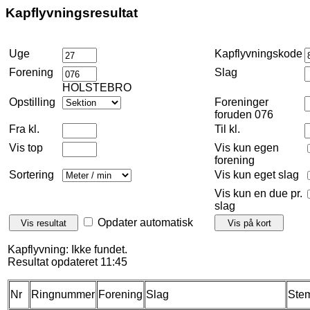
Kapflyvningsresultat
Uge
Kapflyvningskode
Forening
Slag
HOLSTEBRO
Opstilling
Foreninger
foruden 076
Fra kl.
Til kl.
Vis top
Vis kun egen
forening
Sortering
Vis kun eget slag
Vis kun en due pr.
slag
Opdater automatisk
Kapflyvning: Ikke fundet.
Resultat opdateret 11:45
Nr
Ringnummer
Forening
Slag
Stem