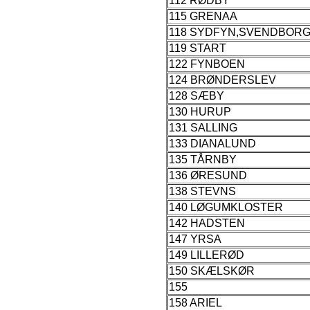
112 RØDBY
115 GRENAA
118 SYDFYN,SVENDBOR
119 START
122 FYNBOEN
124 BRØNDERSLEV
128 SÆBY
130 HURUP
131 SALLING
133 DIANALUND
135 TÅRNBY
136 ØRESUND
138 STEVNS
140 LØGUMKLOSTER
142 HADSTEN
147 YRSA
149 LILLERØD
150 SKÆLSKØR
155
158 ARIEL