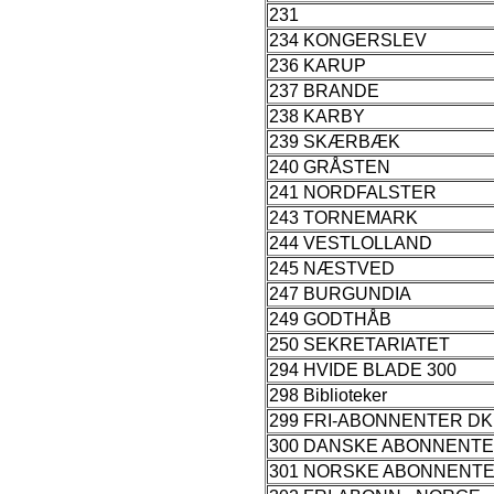
231
234 KONGERSLEV
236 KARUP
237 BRANDE
238 KARBY
239 SKÆRBÆK
240 GRÅSTEN
241 NORDFALSTER
243 TORNEMARK
244 VESTLOLLAND
245 NÆSTVED
247 BURGUNDIA
249 GODTHÅB
250 SEKRETARIATET
294 HVIDE BLADE 300
298 Biblioteker
299 FRI-ABONNENTER DK
300 DANSKE ABONNENT
301 NORSKE ABONNENT