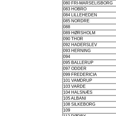
080 FRI-MARSELISBORG
083 HOBRO
084 LILLEHEDEN
085 NORDRE
088
089 HØRSHOLM
090 THOR
092 HADERSLEV
093 HERNING
094
095 BALLERUP
097 ODDER
099 FREDERICIA
101 VAMDRUP
103 VARDE
104 HALSNÆS
105 ALBANI
108 SILKEBORG
109