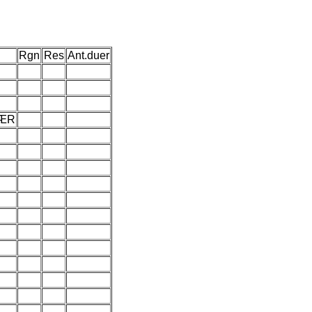
Rgn
Res
Ant.duer
GÆR