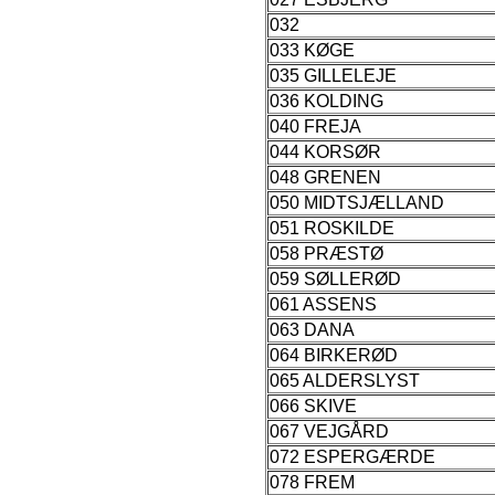
032
033 KØGE
035 GILLELEJE
036 KOLDING
040 FREJA
044 KORSØR
048 GRENEN
050 MIDTSJÆLLAND
051 ROSKILDE
058 PRÆSTØ
059 SØLLERØD
061 ASSENS
063 DANA
064 BIRKERØD
065 ALDERSLYST
066 SKIVE
067 VEJGÅRD
072 ESPERGÆRDE
078 FREM