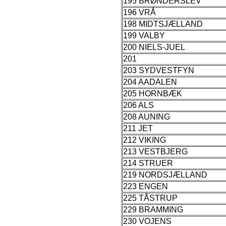
195 BRØNDERSLEV
196 VRÅ
198 MIDTSJÆLLAND
199 VALBY
200 NIELS-JUEL
201
203 SYDVESTFYN
204 AADALEN
205 HORNBÆK
206 ALS
208 AUNING
211 JET
212 VIKING
213 VESTBJERG
214 STRUER
219 NORDSJÆLLAND
223 ENGEN
225 TÅSTRUP
229 BRAMMING
230 VOJENS