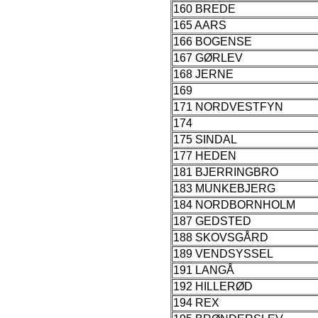
160 BREDE
165 AARS
166 BOGENSE
167 GØRLEV
168 JERNE
169
171 NORDVESTFYN
174
175 SINDAL
177 HEDEN
181 BJERRINGBRO
183 MUNKEBJERG
184 NORDBORNHOLM
187 GEDSTED
188 SKOVSGÅRD
189 VENDSYSSEL
191 LANGÅ
192 HILLERØD
194 REX