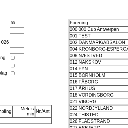
Forening
000 000 Cup Antwerpen
001 TEST
n 026
002 DANMARK/ABSALON
004 KRONBORG-ESPER
008 NÆSTVED
ing
012 NAKSKOV
014 FYN
slag
015 BORNHOLM
016 FÅBORG
017 ÅRHUS
018 VORDINGBORG
021 VIBORG
022 NORDJYLLAND
Meter /
pling
Nr./Ant.
min
024 THISTED
026 FLADSTRAND
027 ESBJERG