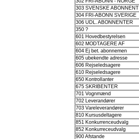
302 FRI-ABONN - NORGE
303 SVENSKE ABONNENT
304 FRI-ABONN SVERIGE
306 UDL. ABONNENTER
350 ?
601 Hovedbestyrelsen
602 MODTAGERE AF
604 Ej bet. abonnemen
605 ubekendte adresse
606 Rejseledsagere
610 Rejseledsagere
650 Kontrollanter
675 SKRIBENTER
701 Vognmænd
702 Leverandører
703 Vareleverandører
810 Kursusdeltagere
851 Konkurrenceudvalg
852 Konkurreceudvalg
900 Afstande