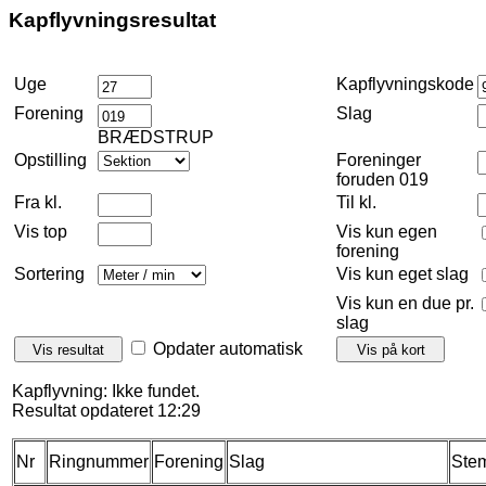
Kapflyvningsresultat
Uge
Kapflyvningskode
Forening
Slag
BRÆDSTRUP
Opstilling
Foreninger
foruden 019
Fra kl.
Til kl.
Vis top
Vis kun egen
forening
Sortering
Vis kun eget slag
Vis kun en due pr.
slag
Opdater automatisk
Kapflyvning: Ikke fundet.
Resultat opdateret 12:29
Nr
Ringnummer
Forening
Slag
Stem