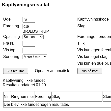
Kapflyvningsresultat
Uge
Kapflyvningskode
Forening
Slag
BRÆDSTRUP
Opstilling
Foreninger forude
Fra kl.
Til kl.
Vis top
Vis kun egen foren
Sortering
Vis kun eget slag
Vis kun en due pr. 
Opdater automatisk
Kapflyvning: Ikke fundet.
Resultat opdateret 01:20
Nr
Ringnummer
Forening
Slag
Stem
Der blev ikke fundet nogen resultater.