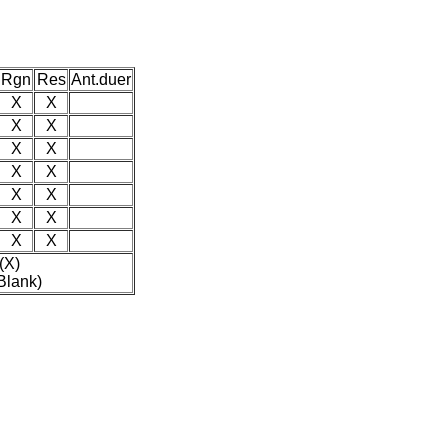
Rgn
Res
Ant.duer
X
X
X
X
X
X
X
X
X
X
X
X
X
X
(X)
Blank)