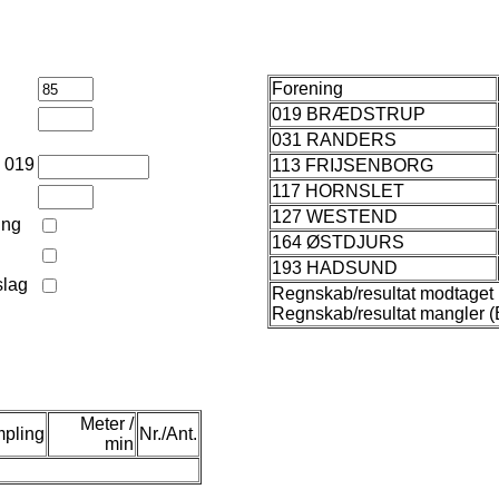
Forening
019 BRÆDSTRUP
031 RANDERS
n 019
113 FRIJSENBORG
117 HORNSLET
127 WESTEND
ing
164 ØSTDJURS
193 HADSUND
slag
Regnskab/resultat modtaget 
Regnskab/resultat mangler (
Meter /
pling
Nr./Ant.
min