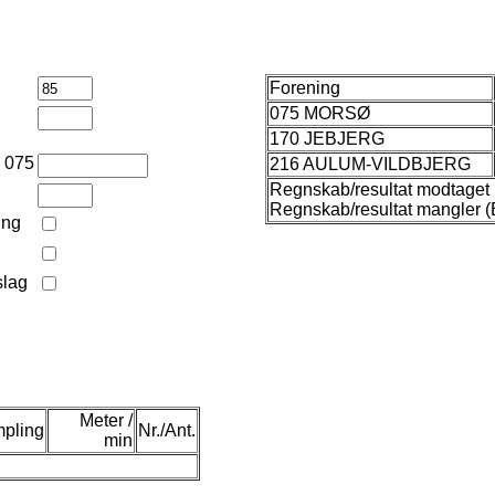
Forening
075 MORSØ
170 JEBJERG
n 075
216 AULUM-VILDBJERG
Regnskab/resultat modtaget 
Regnskab/resultat mangler (
ing
slag
Meter /
pling
Nr./Ant.
min