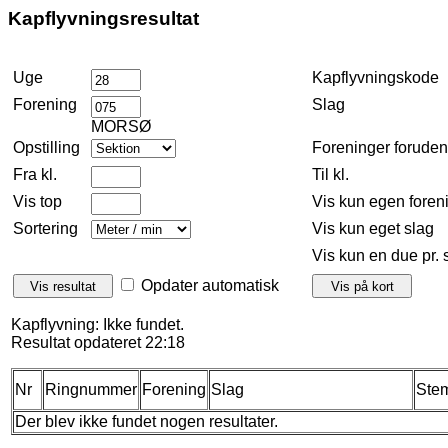
Kapflyvningsresultat
Uge
Kapflyvningskode
Forening
Slag
MORSØ
Opstilling
Foreninger forude
Fra kl.
Til kl.
Vis top
Vis kun egen foren
Sortering
Vis kun eget slag
Vis kun en due pr. 
Opdater automatisk
Kapflyvning: Ikke fundet.
Resultat opdateret 22:18
Nr
Ringnummer
Forening
Slag
Stem
Der blev ikke fundet nogen resultater.