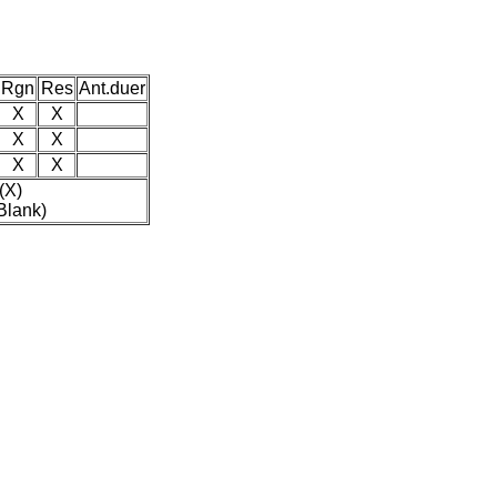
Rgn
Res
Ant.duer
X
X
X
X
X
X
(X)
Blank)