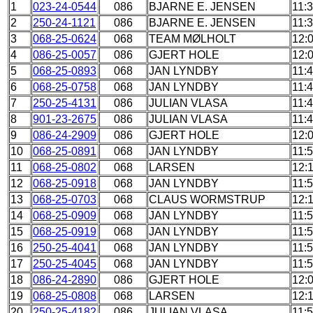
1
023-24-0544
086
BJARNE E. JENSEN
11:
2
250-24-1121
086
BJARNE E. JENSEN
11:
3
068-25-0624
068
TEAM MØLHOLT
12:
4
086-25-0057
086
GJERT HOLE
12:
5
068-25-0893
068
JAN LYNDBY
11:
6
068-25-0758
068
JAN LYNDBY
11:
7
250-25-4131
086
JULIAN VLASA
11:
8
901-23-2675
086
JULIAN VLASA
11:
9
086-24-2909
086
GJERT HOLE
12:
10
068-25-0891
068
JAN LYNDBY
11:
11
068-25-0802
068
LARSEN
12:
12
068-25-0918
068
JAN LYNDBY
11:
13
068-25-0703
068
CLAUS WORMSTRUP
12:
14
068-25-0909
068
JAN LYNDBY
11:
15
068-25-0919
068
JAN LYNDBY
11:
16
250-25-4041
068
JAN LYNDBY
11:
17
250-25-4045
068
JAN LYNDBY
11:
18
086-24-2890
086
GJERT HOLE
12:
19
068-25-0808
068
LARSEN
12:
20
250-25-4182
086
JULIAN VLASA
11: