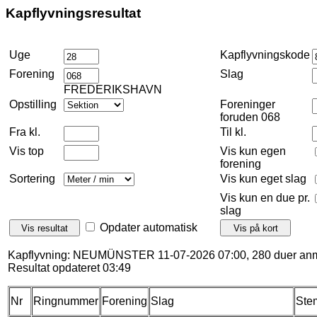
Kapflyvningsresultat
Uge
Kapflyvningskode
Forening
Slag
FREDERIKSHAVN
Opstilling
Foreninger
foruden 068
Fra kl.
Til kl.
Vis top
Vis kun egen
forening
Sortering
Vis kun eget slag
Vis kun en due pr.
slag
Opdater automatisk
Kapflyvning: NEUMÜNSTER 11-07-2026 07:00, 280 duer anm
Resultat opdateret 03:49
Nr
Ringnummer
Forening
Slag
Ste