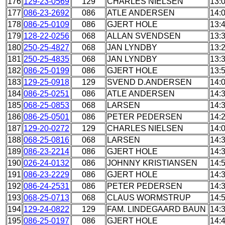
176
129-23-0569
129
CHARLES NIELSEN
13:
177
086-23-2692
086
ATLE ANDERSEN
14:
178
086-25-0109
086
GJERT HOLE
13:
179
128-22-0256
068
ALLAN SVENDSEN
13:
180
250-25-4827
068
JAN LYNDBY
13:
181
250-25-4835
068
JAN LYNDBY
13:
182
086-25-0199
086
GJERT HOLE
13:
183
129-25-0918
129
SVEND D.ANDERSEN
14:
184
086-25-0251
086
ATLE ANDERSEN
14:
185
068-25-0853
068
LARSEN
14:
186
086-25-0501
086
PETER PEDERSEN
14:
187
129-20-0272
129
CHARLES NIELSEN
14:
188
068-25-0816
068
LARSEN
14:
189
086-23-2214
086
GJERT HOLE
14:
190
026-24-0132
086
JOHNNY KRISTIANSEN
14:
191
086-23-2229
086
GJERT HOLE
14:
192
086-24-2531
086
PETER PEDERSEN
14:
193
068-25-0713
068
CLAUS WORMSTRUP
14:
194
129-24-0822
129
FAM. LINDEGAARD BAUN
14:
195
086-25-0197
086
GJERT HOLE
14: