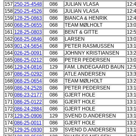
157
250-25-4548
086
JULIAN VLASA
12:
158
250-25-4526
086
JULIAN VLASA
12:
159
128-25-0863
086
BIANCA & HENRIK
12:
160
068-25-0655
068
TEAM MØLHOLT
13:
161
128-25-0803
086
BENT & GITTE
12:
162
068-25-0846
068
LARSEN
13:
163
901-24-5654
068
PETER RASMUSSEN
13:
164
026-25-0091
086
JOHNNY KRISTIANSEN
13:
165
086-25-0212
086
PETER PEDERSEN
13:
166
129-24-0816
129
FAM. LINDEGAARD BAUN
12:
167
086-25-0292
086
ATLE ANDERSEN
13:
168
068-25-0654
068
TEAM MØLHOLT
13:
169
086-24-2528
086
PETER PEDERSEN
13:
170
086-23-2177
086
GJERT HOLE
13:
171
086-25-0122
086
GJERT HOLE
13:
172
086-24-2884
086
GJERT HOLE
13:
173
129-25-0906
129
SVEND D.ANDERSEN
13:
174
086-25-0011
086
GJERT HOLE
13:
175
129-25-0930
129
SVEND D.ANDERSEN
13: