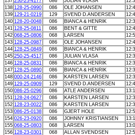
137
250-25-4177
086
JULIAN VLASA
12:
138
128-25-0990
086
OLE JOHANSEN
12:
139
129-21-0219
129
SVEND D.ANDERSEN
12:
140
128-20-0048
086
BIANCA & HENRIK
12:
141
128-25-0811
086
BENT & GITTE
12:
142
068-25-0806
068
LARSEN
12:
143
128-25-0987
086
OLE JOHANSEN
12:
144
128-25-0849
086
BIANCA & HENRIK
12:
145
250-25-4517
086
JULIAN VLASA
12:
146
128-25-0831
086
BIANCA & HENRIK
12:
147
128-25-0890
086
BIANCA & HENRIK
12:
148
000-24-2146
086
KARSTEN LARSEN
12:
149
129-25-0909
129
SVEND D.ANDERSEN
12:
150
086-25-0296
086
ATLE ANDERSEN
13:
151
128-24-0627
086
KARSTEN LARSEN
12:
152
128-23-0022
086
KARSTEN LARSEN
12:
153
086-25-0138
086
GJERT HOLE
12:
154
026-23-0920
086
JOHNNY KRISTIANSEN
13:
155
068-25-0803
068
LARSEN
13:
156
128-23-0301
068
ALLAN SVENDSEN
12: