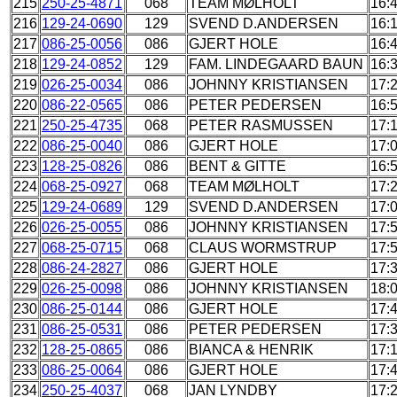
215
250-25-4871
068
TEAM MØLHOLT
16:
216
129-24-0690
129
SVEND D.ANDERSEN
16:
217
086-25-0056
086
GJERT HOLE
16:
218
129-24-0852
129
FAM. LINDEGAARD BAUN
16:
219
026-25-0034
086
JOHNNY KRISTIANSEN
17:
220
086-22-0565
086
PETER PEDERSEN
16:
221
250-25-4735
068
PETER RASMUSSEN
17:
222
086-25-0040
086
GJERT HOLE
17:
223
128-25-0826
086
BENT & GITTE
16:
224
068-25-0927
068
TEAM MØLHOLT
17:
225
129-24-0689
129
SVEND D.ANDERSEN
17:
226
026-25-0055
086
JOHNNY KRISTIANSEN
17:
227
068-25-0715
068
CLAUS WORMSTRUP
17:
228
086-24-2827
086
GJERT HOLE
17:
229
026-25-0098
086
JOHNNY KRISTIANSEN
18:
230
086-25-0144
086
GJERT HOLE
17:
231
086-25-0531
086
PETER PEDERSEN
17:
232
128-25-0865
086
BIANCA & HENRIK
17:
233
086-25-0064
086
GJERT HOLE
17:
234
250-25-4037
068
JAN LYNDBY
17: