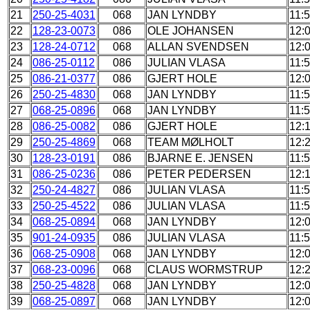
21
250-25-4031
068
JAN LYNDBY
11:
22
128-23-0073
086
OLE JOHANSEN
12:
23
128-24-0712
068
ALLAN SVENDSEN
12:
24
086-25-0112
086
JULIAN VLASA
11:
25
086-21-0377
086
GJERT HOLE
12:
26
250-25-4830
068
JAN LYNDBY
11:
27
068-25-0896
068
JAN LYNDBY
11:
28
086-25-0082
086
GJERT HOLE
12:
29
250-25-4869
068
TEAM MØLHOLT
12:
30
128-23-0191
086
BJARNE E. JENSEN
11:
31
086-25-0236
086
PETER PEDERSEN
12:
32
250-24-4827
086
JULIAN VLASA
11:
33
250-25-4522
086
JULIAN VLASA
11:
34
068-25-0894
068
JAN LYNDBY
12:
35
901-24-0935
086
JULIAN VLASA
11:
36
068-25-0908
068
JAN LYNDBY
12:
37
068-23-0096
068
CLAUS WORMSTRUP
12:
38
250-25-4828
068
JAN LYNDBY
12:
39
068-25-0897
068
JAN LYNDBY
12: