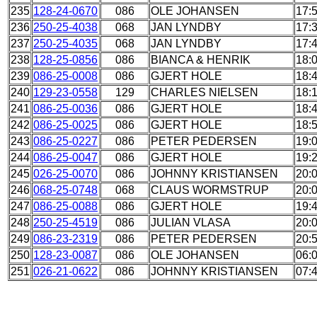
235
128-24-0670
086
OLE JOHANSEN
17:
236
250-25-4038
068
JAN LYNDBY
17:
237
250-25-4035
068
JAN LYNDBY
17:
238
128-25-0856
086
BIANCA & HENRIK
18:
239
086-25-0008
086
GJERT HOLE
18:
240
129-23-0558
129
CHARLES NIELSEN
18:
241
086-25-0036
086
GJERT HOLE
18:
242
086-25-0025
086
GJERT HOLE
18:
243
086-25-0227
086
PETER PEDERSEN
19:
244
086-25-0047
086
GJERT HOLE
19:
245
026-25-0070
086
JOHNNY KRISTIANSEN
20:
246
068-25-0748
068
CLAUS WORMSTRUP
20:
247
086-25-0088
086
GJERT HOLE
19:
248
250-25-4519
086
JULIAN VLASA
20:
249
086-23-2319
086
PETER PEDERSEN
20:
250
128-23-0087
086
OLE JOHANSEN
06:
251
026-21-0622
086
JOHNNY KRISTIANSEN
07: