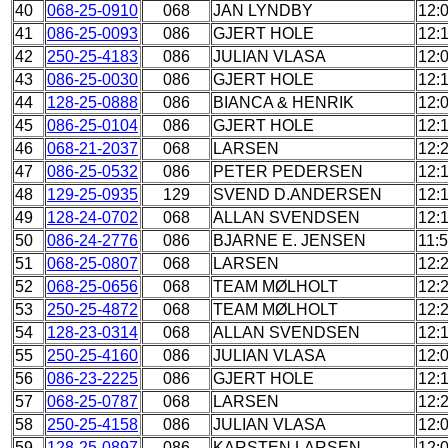
40
068-25-0910
068
JAN LYNDBY
12:
41
086-25-0093
086
GJERT HOLE
12:
42
250-25-4183
086
JULIAN VLASA
12:
43
086-25-0030
086
GJERT HOLE
12:
44
128-25-0888
086
BIANCA & HENRIK
12:
45
086-25-0104
086
GJERT HOLE
12:
46
068-21-2037
068
LARSEN
12:
47
086-25-0532
086
PETER PEDERSEN
12:
48
129-25-0935
129
SVEND D.ANDERSEN
12:
49
128-24-0702
068
ALLAN SVENDSEN
12:
50
086-24-2776
086
BJARNE E. JENSEN
11:
51
068-25-0807
068
LARSEN
12:
52
068-25-0656
068
TEAM MØLHOLT
12:
53
250-25-4872
068
TEAM MØLHOLT
12:
54
128-23-0314
068
ALLAN SVENDSEN
12:
55
250-25-4160
086
JULIAN VLASA
12:
56
086-23-2225
086
GJERT HOLE
12:
57
068-25-0787
068
LARSEN
12:
58
250-25-4158
086
JULIAN VLASA
12:
59
128-25-0897
086
KARSTEN LARSEN
12: