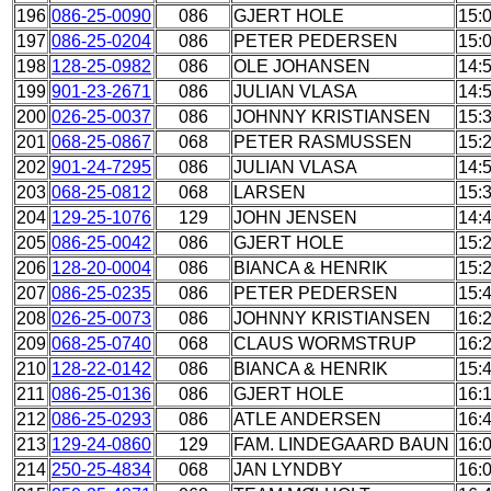
196
086-25-0090
086
GJERT HOLE
15:
197
086-25-0204
086
PETER PEDERSEN
15:
198
128-25-0982
086
OLE JOHANSEN
14:
199
901-23-2671
086
JULIAN VLASA
14:
200
026-25-0037
086
JOHNNY KRISTIANSEN
15:
201
068-25-0867
068
PETER RASMUSSEN
15:
202
901-24-7295
086
JULIAN VLASA
14:
203
068-25-0812
068
LARSEN
15:
204
129-25-1076
129
JOHN JENSEN
14:
205
086-25-0042
086
GJERT HOLE
15:
206
128-20-0004
086
BIANCA & HENRIK
15:
207
086-25-0235
086
PETER PEDERSEN
15:
208
026-25-0073
086
JOHNNY KRISTIANSEN
16:
209
068-25-0740
068
CLAUS WORMSTRUP
16:
210
128-22-0142
086
BIANCA & HENRIK
15:
211
086-25-0136
086
GJERT HOLE
16:
212
086-25-0293
086
ATLE ANDERSEN
16:
213
129-24-0860
129
FAM. LINDEGAARD BAUN
16:
214
250-25-4834
068
JAN LYNDBY
16: