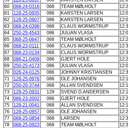
60
068-24-0316
068
TEAM MØLHOLT
12:
61
128-25-0935
086
KARSTEN LARSEN
12:
62
128-25-0907
086
KARSTEN LARSEN
12:
63
068-24-0398
068
CLAUS WORMSTRUP
12:
64
250-25-4543
086
JULIAN VLASA
12:
65
068-25-0647
068
TEAM MØLHOLT
12:
66
068-23-0111
068
CLAUS WORMSTRUP
12:
67
068-23-0134
068
CLAUS WORMSTRUP
12:
68
086-21-0409
086
GJERT HOLE
12:
69
250-25-4173
086
JULIAN VLASA
12:
70
026-24-0125
086
JOHNNY KRISTIANSEN
12:
71
128-25-0976
086
OLE JOHANSEN
12:
72
250-20-3744
068
ALLAN SVENDSEN
12:
73
129-25-0931
129
SVEND D.ANDERSEN
12:
74
086-23-2002
086
GJERT HOLE
12:
75
128-21-0041
068
ALLAN SVENDSEN
12:
76
128-25-0957
086
OLE JOHANSEN
12:
77
068-25-0854
068
LARSEN
12:
78
068-25-0923
068
TEAM MØLHOLT
12: