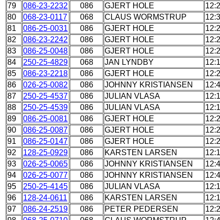
79
086-23-2232
086
GJERT HOLE
12:
80
068-23-0117
068
CLAUS WORMSTRUP
12:
81
086-25-0031
086
GJERT HOLE
12:
82
086-23-2242
086
GJERT HOLE
12:
83
086-25-0048
086
GJERT HOLE
12:
84
250-25-4829
068
JAN LYNDBY
12:
85
086-23-2218
086
GJERT HOLE
12:
86
026-25-0082
086
JOHNNY KRISTIANSEN
12:
87
250-25-4537
086
JULIAN VLASA
12:
88
250-25-4539
086
JULIAN VLASA
12:
89
086-25-0081
086
GJERT HOLE
12:
90
086-25-0087
086
GJERT HOLE
12:
91
086-25-0147
086
GJERT HOLE
12:
92
128-25-0929
086
KARSTEN LARSEN
12:
93
026-25-0065
086
JOHNNY KRISTIANSEN
12:
94
026-25-0077
086
JOHNNY KRISTIANSEN
12:
95
250-25-4145
086
JULIAN VLASA
12:
96
128-24-0611
086
KARSTEN LARSEN
12:
97
086-24-2519
086
PETER PEDERSEN
12: