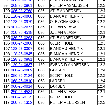
98
068-25-0710
068
CLAUS WORMSTRUP
12:
99
068-25-0861
068
PETER RASMUSSEN
12:
100
086-23-2768
086
ATLE ANDERSEN
12:
101
128-25-0868
086
BIANCA & HENRIK
12:
102
128-25-0979
086
OLE JOHANSEN
12:
103
901-23-2673
086
JULIAN VLASA
12:
104
250-25-4518
086
JULIAN VLASA
12:
105
086-25-0263
086
ATLE ANDERSEN
12:
106
086-24-2808
086
GJERT HOLE
12:
107
128-23-0397
086
BIANCA & HENRIK
12:
108
128-25-0845
086
BIANCA & HENRIK
12:
109
128-25-0891
086
BIANCA & HENRIK
12:
110
129-24-0687
129
SVEND D.ANDERSEN
12:
111
068-25-0809
068
LARSEN
12:
112
086-23-2124
086
GJERT HOLE
12:
113
068-25-0810
068
LARSEN
12:
114
068-25-0814
068
LARSEN
12:
115
250-25-4534
086
JULIAN VLASA
12:
116
086-25-0125
086
GJERT HOLE
12:
117
000-22-1352
086
PETER PEDERSEN
12: