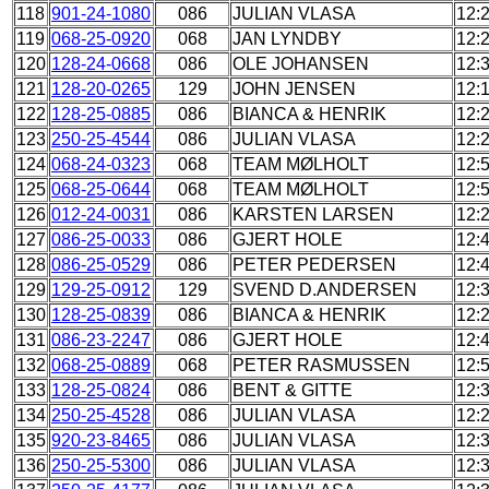
118
901-24-1080
086
JULIAN VLASA
12:
119
068-25-0920
068
JAN LYNDBY
12:
120
128-24-0668
086
OLE JOHANSEN
12:
121
128-20-0265
129
JOHN JENSEN
12:
122
128-25-0885
086
BIANCA & HENRIK
12:
123
250-25-4544
086
JULIAN VLASA
12:
124
068-24-0323
068
TEAM MØLHOLT
12:
125
068-25-0644
068
TEAM MØLHOLT
12:
126
012-24-0031
086
KARSTEN LARSEN
12:
127
086-25-0033
086
GJERT HOLE
12:
128
086-25-0529
086
PETER PEDERSEN
12:
129
129-25-0912
129
SVEND D.ANDERSEN
12:
130
128-25-0839
086
BIANCA & HENRIK
12:
131
086-23-2247
086
GJERT HOLE
12:
132
068-25-0889
068
PETER RASMUSSEN
12:
133
128-25-0824
086
BENT & GITTE
12:
134
250-25-4528
086
JULIAN VLASA
12:
135
920-23-8465
086
JULIAN VLASA
12:
136
250-25-5300
086
JULIAN VLASA
12: