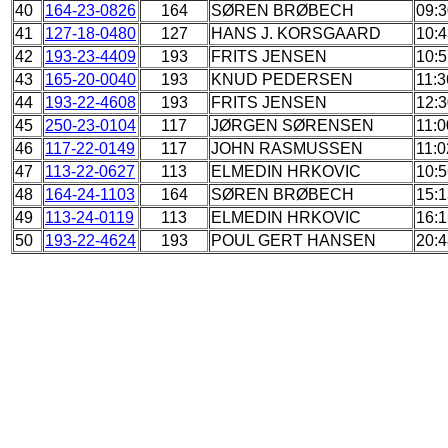
40
164-23-0826
164
SØREN BRØBECH
09:3
41
127-18-0480
127
HANS J. KORSGAARD
10:4
42
193-23-4409
193
FRITS JENSEN
10:5
43
165-20-0040
193
KNUD PEDERSEN
11:3
44
193-22-4608
193
FRITS JENSEN
12:3
45
250-23-0104
117
JØRGEN SØRENSEN
11:0
46
117-22-0149
117
JOHN RASMUSSEN
11:0
47
113-22-0627
113
ELMEDIN HRKOVIC
10:5
48
164-24-1103
164
SØREN BRØBECH
15:1
49
113-24-0119
113
ELMEDIN HRKOVIC
16:1
50
193-22-4624
193
POUL GERT HANSEN
20:4