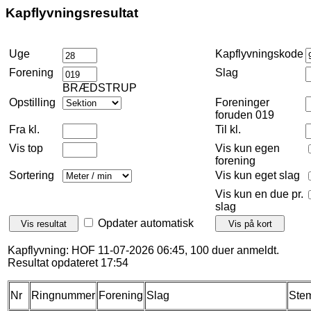
Kapflyvningsresultat
Uge
Kapflyvningskode
Forening
Slag
BRÆDSTRUP
Opstilling
Foreninger
foruden 019
Fra kl.
Til kl.
Vis top
Vis kun egen
forening
Sortering
Vis kun eget slag
Vis kun en due pr.
slag
Opdater automatisk
Kapflyvning: HOF 11-07-2026 06:45, 100 duer anmeldt.
Resultat opdateret 17:54
Nr
Ringnummer
Forening
Slag
Stem