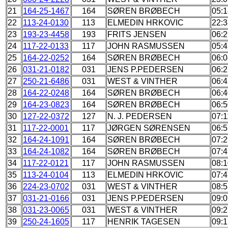
21
164-25-1467
164
SØREN BRØBECH
05:1
22
113-24-0130
113
ELMEDIN HRKOVIC
22:3
23
193-23-4458
193
FRITS JENSEN
06:2
24
117-22-0133
117
JOHN RASMUSSEN
05:4
25
164-22-0252
164
SØREN BRØBECH
06:0
26
031-21-0182
031
JENS P.PEDERSEN
06:2
27
250-21-6486
031
WEST & VINTHER
06:4
28
164-22-0248
164
SØREN BRØBECH
06:4
29
164-23-0823
164
SØREN BRØBECH
06:5
30
127-22-0372
127
N. J. PEDERSEN
07:1
31
117-22-0001
117
JØRGEN SØRENSEN
06:5
32
164-24-1091
164
SØREN BRØBECH
07:2
33
164-24-1082
164
SØREN BRØBECH
07:4
34
117-22-0121
117
JOHN RASMUSSEN
08:1
35
113-24-0104
113
ELMEDIN HRKOVIC
07:4
36
224-23-0702
031
WEST & VINTHER
08:5
37
031-21-0166
031
JENS P.PEDERSEN
09:0
38
031-23-0065
031
WEST & VINTHER
09:2
39
250-24-1605
117
HENRIK TAGESEN
09:1