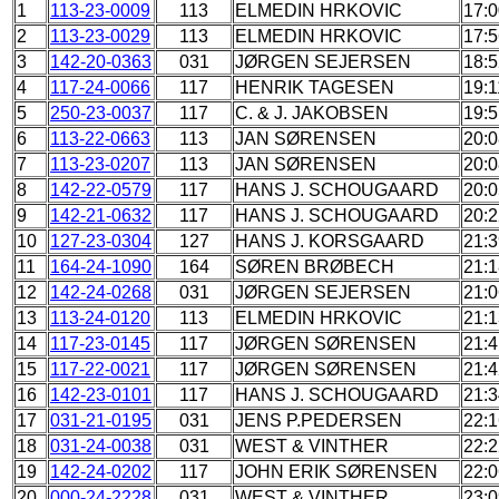
1
113-23-0009
113
ELMEDIN HRKOVIC
17:0
2
113-23-0029
113
ELMEDIN HRKOVIC
17:5
3
142-20-0363
031
JØRGEN SEJERSEN
18:5
4
117-24-0066
117
HENRIK TAGESEN
19:1
5
250-23-0037
117
C. & J. JAKOBSEN
19:5
6
113-22-0663
113
JAN SØRENSEN
20:0
7
113-23-0207
113
JAN SØRENSEN
20:0
8
142-22-0579
117
HANS J. SCHOUGAARD
20:0
9
142-21-0632
117
HANS J. SCHOUGAARD
20:2
10
127-23-0304
127
HANS J. KORSGAARD
21:3
11
164-24-1090
164
SØREN BRØBECH
21:1
12
142-24-0268
031
JØRGEN SEJERSEN
21:0
13
113-24-0120
113
ELMEDIN HRKOVIC
21:1
14
117-23-0145
117
JØRGEN SØRENSEN
21:4
15
117-22-0021
117
JØRGEN SØRENSEN
21:4
16
142-23-0101
117
HANS J. SCHOUGAARD
21:3
17
031-21-0195
031
JENS P.PEDERSEN
22:1
18
031-24-0038
031
WEST & VINTHER
22:2
19
142-24-0202
117
JOHN ERIK SØRENSEN
22:0
20
000-24-2228
031
WEST & VINTHER
23:0