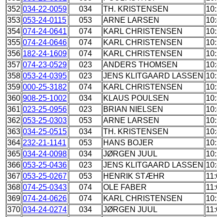
352
034-22-0059
034
TH. KRISTENSEN
10
353
053-24-0115
053
ARNE LARSEN
10
354
074-24-0641
074
KARL CHRISTENSEN
10
355
074-24-0646
074
KARL CHRISTENSEN
10
356
182-24-1609
074
KARL CHRISTENSEN
10
357
074-23-0529
023
ANDERS THOMSEN
10
358
053-24-0395
023
JENS KLITGAARD LASSEN
10
359
000-25-3182
074
KARL CHRISTENSEN
10
360
908-25-1002
034
KLAUS POULSEN
10
361
023-25-0956
023
BRIAN NIELSEN
10
362
053-25-0303
053
ARNE LARSEN
10
363
034-25-0515
034
TH. KRISTENSEN
10
364
232-21-1141
053
HANS BOJER
10
365
034-24-0098
034
JØRGEN JUUL
10
366
053-25-0436
023
JENS KLITGAARD LASSEN
10
367
053-25-0267
053
HENRIK STÆHR
11:
368
074-25-0343
074
OLE FABER
11:
369
074-24-0626
074
KARL CHRISTENSEN
10
370
034-24-0274
034
JØRGEN JUUL
11: