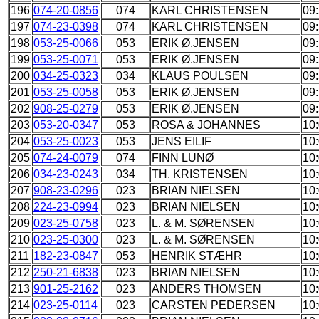
196
074-20-0856
074
KARL CHRISTENSEN
09
197
074-23-0398
074
KARL CHRISTENSEN
09
198
053-25-0066
053
ERIK Ø.JENSEN
09:
199
053-25-0071
053
ERIK Ø.JENSEN
09:
200
034-25-0323
034
KLAUS POULSEN
09
201
053-25-0058
053
ERIK Ø.JENSEN
09
202
908-25-0279
053
ERIK Ø.JENSEN
09
203
053-20-0347
053
ROSA & JOHANNES
10
204
053-25-0023
053
JENS EILIF
10
205
074-24-0079
074
FINN LUNØ
10
206
034-23-0243
034
TH. KRISTENSEN
10
207
908-23-0296
023
BRIAN NIELSEN
10
208
224-23-0994
023
BRIAN NIELSEN
10
209
023-25-0758
023
L. & M. SØRENSEN
10
210
023-25-0300
023
L. & M. SØRENSEN
10
211
182-23-0847
053
HENRIK STÆHR
10:
212
250-21-6838
023
BRIAN NIELSEN
10
213
901-25-2162
023
ANDERS THOMSEN
10
214
023-25-0114
023
CARSTEN PEDERSEN
10