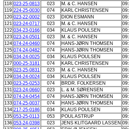
118
023-25-0813
023
M. & C. HANSEN
09
119
224-25-0030
074
KARL CHRISTENSEN
09
120
023-22-0002
023
DION ESMANN
09
121
023-24-0717
023
M. & C. HANSEN
09
122
034-23-0166
034
KLAUS POULSEN
09
123
023-24-0501
023
M. & C. HANSEN
09
124
074-24-0460
074
HANS-JØRN THOMSEN
09
125
074-24-0482
074
HANS-JØRN THOMSEN
09
126
034-24-0025
034
KLAUS POULSEN
09
127
000-25-3181
074
KARL CHRISTENSEN
09
128
023-25-0831
023
M. & C. HANSEN
09
129
034-24-0024
034
KLAUS POULSEN
09
130
023-25-0253
074
BRDR. FOLKERSEN
09
131
023-24-0660
023
L. & M. SØRENSEN
09
132
074-24-0454
074
HANS-JØRN THOMSEN
09
133
074-25-0037
074
HANS-JØRN THOMSEN
09
134
217-25-0186
034
KLAUS POULSEN
09
135
053-25-0113
053
POUL ASTRUP
09
136
053-24-0398
023
JENS KLITGAARD LASSEN
09