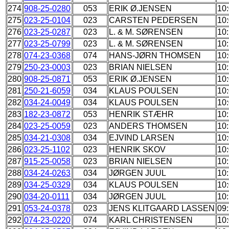
274
908-25-0280
053
ERIK Ø.JENSEN
10
275
023-25-0104
023
CARSTEN PEDERSEN
10
276
023-25-0287
023
L. & M. SØRENSEN
10:
277
023-25-0799
023
L. & M. SØRENSEN
10:
278
074-23-0368
074
HANS-JØRN THOMSEN
10
279
250-23-0003
023
BRIAN NIELSEN
10:
280
908-25-0871
053
ERIK Ø.JENSEN
10
281
250-21-6059
034
KLAUS POULSEN
10
282
034-24-0049
034
KLAUS POULSEN
10
283
182-23-0872
053
HENRIK STÆHR
10
284
023-25-0059
023
ANDERS THOMSEN
10
285
034-21-0308
034
EJVIND LARSEN
10
286
023-25-1102
023
HENRIK SKOV
10
287
915-25-0058
023
BRIAN NIELSEN
10
288
034-24-0263
034
JØRGEN JUUL
10
289
034-25-0329
034
KLAUS POULSEN
10
290
034-20-0111
034
JØRGEN JUUL
10
291
053-24-0378
023
JENS KLITGAARD LASSEN
09
292
074-23-0220
074
KARL CHRISTENSEN
10