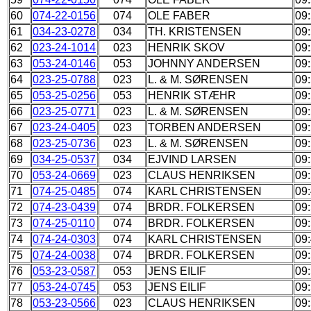
60
074-22-0156
074
OLE FABER
09
61
034-23-0278
034
TH. KRISTENSEN
09:
62
023-24-1014
023
HENRIK SKOV
09
63
053-24-0146
053
JOHNNY ANDERSEN
09
64
023-25-0788
023
L. & M. SØRENSEN
09
65
053-25-0256
053
HENRIK STÆHR
09
66
023-25-0771
023
L. & M. SØRENSEN
09
67
023-24-0405
023
TORBEN ANDERSEN
09
68
023-25-0736
023
L. & M. SØRENSEN
09
69
034-25-0537
034
EJVIND LARSEN
09
70
053-24-0669
023
CLAUS HENRIKSEN
09
71
074-25-0485
074
KARL CHRISTENSEN
09
72
074-23-0439
074
BRDR. FOLKERSEN
09
73
074-25-0110
074
BRDR. FOLKERSEN
09
74
074-24-0303
074
KARL CHRISTENSEN
09
75
074-24-0038
074
BRDR. FOLKERSEN
09
76
053-23-0587
053
JENS EILIF
09
77
053-24-0745
053
JENS EILIF
09
78
053-23-0566
023
CLAUS HENRIKSEN
09