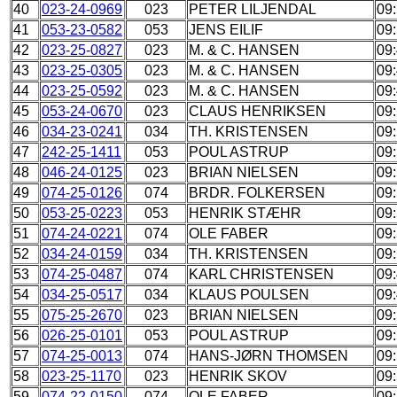
40
023-24-0969
023
PETER LILJENDAL
09
41
053-23-0582
053
JENS EILIF
09
42
023-25-0827
023
M. & C. HANSEN
09
43
023-25-0305
023
M. & C. HANSEN
09
44
023-25-0592
023
M. & C. HANSEN
09
45
053-24-0670
023
CLAUS HENRIKSEN
09
46
034-23-0241
034
TH. KRISTENSEN
09
47
242-25-1411
053
POUL ASTRUP
09
48
046-24-0125
023
BRIAN NIELSEN
09
49
074-25-0126
074
BRDR. FOLKERSEN
09
50
053-25-0223
053
HENRIK STÆHR
09
51
074-24-0221
074
OLE FABER
09
52
034-24-0159
034
TH. KRISTENSEN
09
53
074-25-0487
074
KARL CHRISTENSEN
09
54
034-25-0517
034
KLAUS POULSEN
09
55
075-25-2670
023
BRIAN NIELSEN
09
56
026-25-0101
053
POUL ASTRUP
09
57
074-25-0013
074
HANS-JØRN THOMSEN
09
58
023-25-1170
023
HENRIK SKOV
09
59
074-22-0150
074
OLE FABER
09