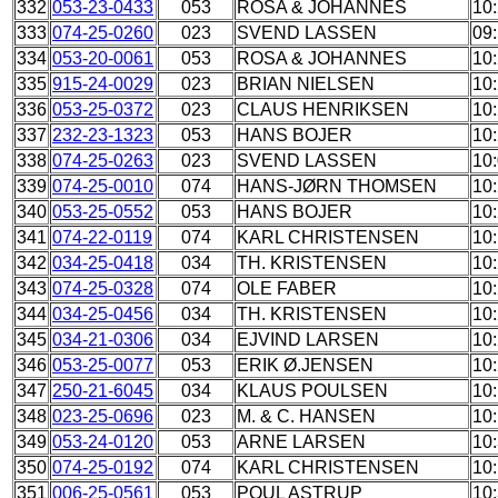
332
053-23-0433
053
ROSA & JOHANNES
10
333
074-25-0260
023
SVEND LASSEN
09
334
053-20-0061
053
ROSA & JOHANNES
10
335
915-24-0029
023
BRIAN NIELSEN
10
336
053-25-0372
023
CLAUS HENRIKSEN
10
337
232-23-1323
053
HANS BOJER
10
338
074-25-0263
023
SVEND LASSEN
10
339
074-25-0010
074
HANS-JØRN THOMSEN
10
340
053-25-0552
053
HANS BOJER
10
341
074-22-0119
074
KARL CHRISTENSEN
10
342
034-25-0418
034
TH. KRISTENSEN
10
343
074-25-0328
074
OLE FABER
10
344
034-25-0456
034
TH. KRISTENSEN
10
345
034-21-0306
034
EJVIND LARSEN
10
346
053-25-0077
053
ERIK Ø.JENSEN
10
347
250-21-6045
034
KLAUS POULSEN
10
348
023-25-0696
023
M. & C. HANSEN
10
349
053-24-0120
053
ARNE LARSEN
10
350
074-25-0192
074
KARL CHRISTENSEN
10
351
006-25-0561
053
POUL ASTRUP
10