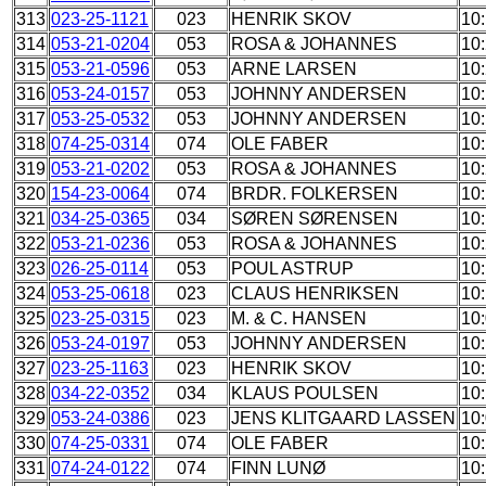
313
023-25-1121
023
HENRIK SKOV
10
314
053-21-0204
053
ROSA & JOHANNES
10
315
053-21-0596
053
ARNE LARSEN
10
316
053-24-0157
053
JOHNNY ANDERSEN
10
317
053-25-0532
053
JOHNNY ANDERSEN
10
318
074-25-0314
074
OLE FABER
10
319
053-21-0202
053
ROSA & JOHANNES
10
320
154-23-0064
074
BRDR. FOLKERSEN
10
321
034-25-0365
034
SØREN SØRENSEN
10
322
053-21-0236
053
ROSA & JOHANNES
10
323
026-25-0114
053
POUL ASTRUP
10
324
053-25-0618
023
CLAUS HENRIKSEN
10
325
023-25-0315
023
M. & C. HANSEN
10
326
053-24-0197
053
JOHNNY ANDERSEN
10
327
023-25-1163
023
HENRIK SKOV
10
328
034-22-0352
034
KLAUS POULSEN
10:
329
053-24-0386
023
JENS KLITGAARD LASSEN
10
330
074-25-0331
074
OLE FABER
10
331
074-24-0122
074
FINN LUNØ
10