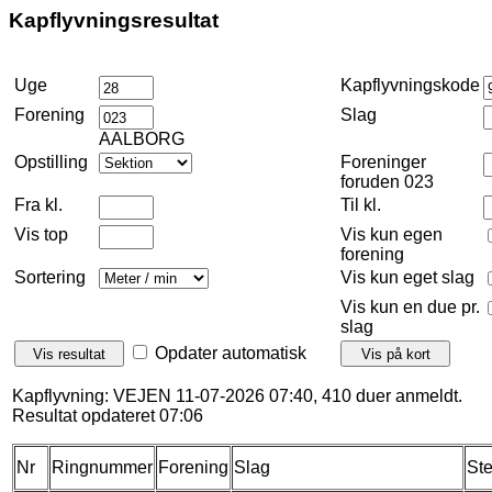
Kapflyvningsresultat
Uge
Kapflyvningskode
Forening
Slag
AALBORG
Opstilling
Foreninger
foruden 023
Fra kl.
Til kl.
Vis top
Vis kun egen
forening
Sortering
Vis kun eget slag
Vis kun en due pr.
slag
Opdater automatisk
Kapflyvning: VEJEN 11-07-2026 07:40, 410 duer anmeldt.
Resultat opdateret 07:06
Nr
Ringnummer
Forening
Slag
St