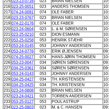
215
023-23-0716
023
BRIAN NIELSEN
10
216
023-25-0051
023
ANDERS THOMSEN
10
217
074-24-0091
074
OLE FABER
10
218
023-23-0767
023
BRIAN NIELSEN
10
219
074-22-0176
074
OLE FABER
10
220
023-24-0604
023
L. & M. SØRENSEN
10
221
023-25-0210
023
DION ESMANN
10
222
053-25-0258
053
HENRIK STÆHR
10
223
053-24-0145
053
JOHNNY ANDERSEN
10
224
053-24-0776
053
ERIK Ø.JENSEN
09
225
074-25-0027
074
HANS-JØRN THOMSEN
10
226
053-23-0047
034
SØREN SØRENSEN
09
227
034-25-0361
034
SØREN SØRENSEN
09
228
053-24-0143
053
JOHNNY ANDERSEN
10
229
034-25-0427
034
TH. KRISTENSEN
10
230
034-25-0425
034
TH. KRISTENSEN
10:
231
023-24-0808
023
BRIAN NIELSEN
10
232
023-24-0421
023
TORBEN ANDERSEN
10:
233
053-25-0127
053
POUL ASTRUP
10
234
023-25-0803
023
M. & C. HANSEN
09