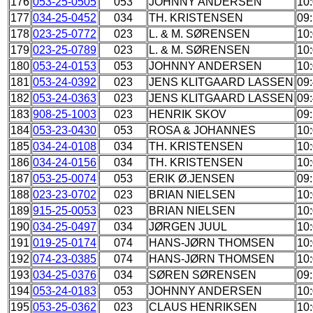
176
053-25-0505
053
JOHNNY ANDERSEN
10
177
034-25-0452
034
TH. KRISTENSEN
09
178
023-25-0772
023
L. & M. SØRENSEN
10
179
023-25-0789
023
L. & M. SØRENSEN
10
180
053-24-0153
053
JOHNNY ANDERSEN
10
181
053-24-0392
023
JENS KLITGAARD LASSEN
09
182
053-24-0363
023
JENS KLITGAARD LASSEN
09
183
908-25-1003
023
HENRIK SKOV
09
184
053-23-0430
053
ROSA & JOHANNES
10
185
034-24-0108
034
TH. KRISTENSEN
10
186
034-24-0156
034
TH. KRISTENSEN
10
187
053-25-0074
053
ERIK Ø.JENSEN
09
188
023-23-0702
023
BRIAN NIELSEN
10
189
915-25-0053
023
BRIAN NIELSEN
10
190
034-25-0497
034
JØRGEN JUUL
10
191
019-25-0174
074
HANS-JØRN THOMSEN
10
192
074-23-0385
074
HANS-JØRN THOMSEN
10
193
034-25-0376
034
SØREN SØRENSEN
09
194
053-24-0183
053
JOHNNY ANDERSEN
10
195
053-25-0362
023
CLAUS HENRIKSEN
10