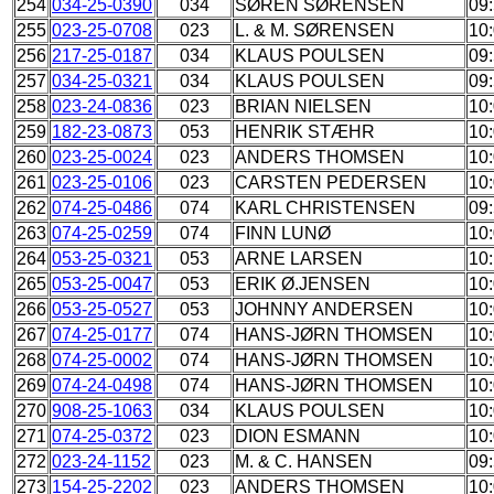
254
034-25-0390
034
SØREN SØRENSEN
09
255
023-25-0708
023
L. & M. SØRENSEN
10
256
217-25-0187
034
KLAUS POULSEN
09
257
034-25-0321
034
KLAUS POULSEN
09
258
023-24-0836
023
BRIAN NIELSEN
10
259
182-23-0873
053
HENRIK STÆHR
10
260
023-25-0024
023
ANDERS THOMSEN
10
261
023-25-0106
023
CARSTEN PEDERSEN
10
262
074-25-0486
074
KARL CHRISTENSEN
09
263
074-25-0259
074
FINN LUNØ
10
264
053-25-0321
053
ARNE LARSEN
10
265
053-25-0047
053
ERIK Ø.JENSEN
10
266
053-25-0527
053
JOHNNY ANDERSEN
10
267
074-25-0177
074
HANS-JØRN THOMSEN
10
268
074-25-0002
074
HANS-JØRN THOMSEN
10
269
074-24-0498
074
HANS-JØRN THOMSEN
10
270
908-25-1063
034
KLAUS POULSEN
10
271
074-25-0372
023
DION ESMANN
10
272
023-24-1152
023
M. & C. HANSEN
09
273
154-25-2202
023
ANDERS THOMSEN
10