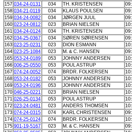
157
034-24-0131
034
TH. KRISTENSEN
09
158
034-21-0119
034
KLAUS POULSEN
09
159
034-24-0082
034
JØRGEN JUUL
09
160
023-24-0812
023
BRIAN NIELSEN
10
161
034-24-0124
034
TH. KRISTENSEN
09
162
034-25-0367
034
SØREN SØRENSEN
09
163
023-25-0231
023
DION ESMANN
10
164
023-25-1084
023
M. & C. HANSEN
09
165
053-24-0189
053
JOHNNY ANDERSEN
10
166
006-25-0550
053
POUL ASTRUP
10
167
074-24-0052
074
BRDR. FOLKERSEN
10
168
053-24-0182
053
JOHNNY ANDERSEN
10
169
053-24-0196
053
JOHNNY ANDERSEN
10
170
046-25-0221
023
BRIAN NIELSEN
10
171
026-25-0134
053
POUL ASTRUP
10
172
023-24-0481
023
ANDERS THOMSEN
10
173
074-24-0315
074
KARL CHRISTENSEN
09
174
074-25-0124
074
BRDR. FOLKERSEN
10
175
901-19-5167
023
M. & C. HANSEN
09