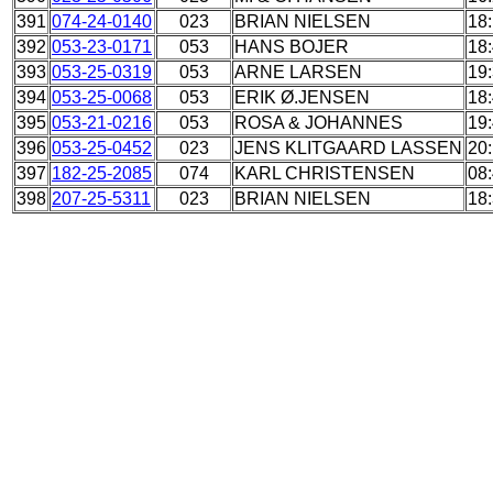
391
074-24-0140
023
BRIAN NIELSEN
18
392
053-23-0171
053
HANS BOJER
18
393
053-25-0319
053
ARNE LARSEN
19
394
053-25-0068
053
ERIK Ø.JENSEN
18
395
053-21-0216
053
ROSA & JOHANNES
19
396
053-25-0452
023
JENS KLITGAARD LASSEN
20
397
182-25-2085
074
KARL CHRISTENSEN
08
398
207-25-5311
023
BRIAN NIELSEN
18