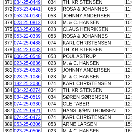
371
034-25-0449
034
TH. KRISTENSEN
11:
372
053-23-0441
053
ROSA & JOHANNES
11:
373
053-24-0180
053
JOHNNY ANDERSEN
11:
374
023-25-0812
023
M. & C. HANSEN
10
375
053-25-0399
023
CLAUS HENRIKSEN
11:
376
053-22-0339
053
ROSA & JOHANNES
11:
377
074-25-0488
074
KARL CHRISTENSEN
11:
378
034-22-0033
034
TH. KRISTENSEN
11:
379
006-25-0549
053
POUL ASTRUP
11:
380
023-25-0636
023
M. & C. HANSEN
11:
381
053-25-0528
053
JOHNNY ANDERSEN
12
382
023-25-1086
023
M. & C. HANSEN
12
383
182-25-2086
074
KARL CHRISTENSEN
12:
384
034-23-0274
034
TH. KRISTENSEN
12
385
034-25-0519
034
SØREN SØRENSEN
12
386
074-25-0330
074
OLE FABER
12
387
074-25-0421
074
HANS-JØRN THOMSEN
13
388
074-25-0472
074
KARL CHRISTENSEN
13
389
053-25-0306
053
ARNE LARSEN
15
390
023-25-0506
023
M. & C. HANSEN
16