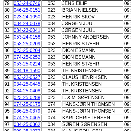
79
053-24-0746
053
JENS EILIF
09
80
046-25-0151
023
BRIAN NIELSEN
09
81
023-24-1050
023
HENRIK SKOV
09
82
034-24-0078
034
JØRGEN JUUL
09
83
034-23-0041
034
JØRGEN JUUL
09
84
053-24-0158
053
JOHNNY ANDERSEN
09
85
053-25-0209
053
HENRIK STÆHR
09
86
023-25-0204
023
DION ESMANN
09
87
074-25-0252
023
DION ESMANN
09
88
053-25-0224
053
HENRIK STÆHR
09
89
034-18-1590
034
TH. KRISTENSEN
09
90
053-22-0527
023
CLAUS HENRIKSEN
09
91
034-25-0445
034
TH. KRISTENSEN
09
92
034-25-0408
034
TH. KRISTENSEN
09
93
023-25-0288
023
L. & M. SØRENSEN
09
94
074-25-0175
074
HANS-JØRN THOMSEN
09
95
086-25-0379
074
HANS-JØRN THOMSEN
09
96
074-25-0465
074
KARL CHRISTENSEN
09
97
034-25-0362
034
SØREN SØRENSEN
09