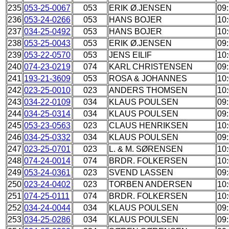
235
053-25-0067
053
ERIK Ø.JENSEN
09
236
053-24-0266
053
HANS BOJER
10
237
034-25-0492
053
HANS BOJER
10
238
053-25-0043
053
ERIK Ø.JENSEN
09
239
053-22-0570
053
JENS EILIF
10
240
074-23-0219
074
KARL CHRISTENSEN
09:
241
193-21-3609
053
ROSA & JOHANNES
10
242
023-25-0010
023
ANDERS THOMSEN
10:
243
034-22-0109
034
KLAUS POULSEN
09
244
034-25-0314
034
KLAUS POULSEN
09
245
053-23-0563
023
CLAUS HENRIKSEN
10
246
034-25-0332
034
KLAUS POULSEN
09
247
023-25-0701
023
L. & M. SØRENSEN
10
248
074-24-0014
074
BRDR. FOLKERSEN
10
249
053-24-0361
023
SVEND LASSEN
09
250
023-24-0402
023
TORBEN ANDERSEN
10
251
074-25-0111
074
BRDR. FOLKERSEN
10
252
034-24-0044
034
KLAUS POULSEN
09
253
034-25-0286
034
KLAUS POULSEN
09