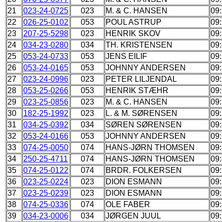
21
023-24-0725
023
M. & C. HANSEN
09
22
026-25-0102
053
POUL ASTRUP
09
23
207-25-5298
023
HENRIK SKOV
09
24
034-23-0280
034
TH. KRISTENSEN
09
25
053-24-0733
053
JENS EILIF
09
26
053-24-0165
053
JOHNNY ANDERSEN
09
27
023-24-0996
023
PETER LILJENDAL
09
28
053-25-0266
053
HENRIK STÆHR
09
29
023-25-0856
023
M. & C. HANSEN
09
30
182-25-1992
023
L. & M. SØRENSEN
09
31
034-25-0392
034
SØREN SØRENSEN
09
32
053-24-0166
053
JOHNNY ANDERSEN
09
33
074-25-0050
074
HANS-JØRN THOMSEN
09
34
250-25-4711
074
HANS-JØRN THOMSEN
09
35
074-25-0122
074
BRDR. FOLKERSEN
09
36
023-25-0224
023
DION ESMANN
09
37
023-25-0239
023
DION ESMANN
09
38
074-25-0336
074
OLE FABER
09
39
034-23-0006
034
JØRGEN JUUL
09