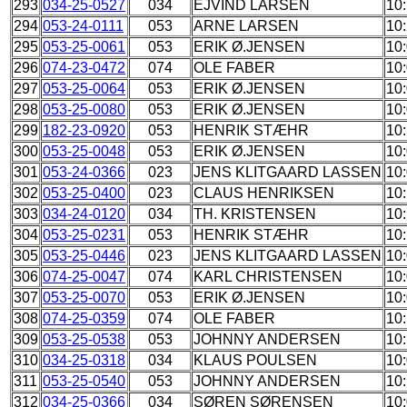
293
034-25-0527
034
EJVIND LARSEN
10:
294
053-24-0111
053
ARNE LARSEN
10
295
053-25-0061
053
ERIK Ø.JENSEN
10
296
074-23-0472
074
OLE FABER
10
297
053-25-0064
053
ERIK Ø.JENSEN
10
298
053-25-0080
053
ERIK Ø.JENSEN
10
299
182-23-0920
053
HENRIK STÆHR
10:
300
053-25-0048
053
ERIK Ø.JENSEN
10
301
053-24-0366
023
JENS KLITGAARD LASSEN
10
302
053-25-0400
023
CLAUS HENRIKSEN
10
303
034-24-0120
034
TH. KRISTENSEN
10
304
053-25-0231
053
HENRIK STÆHR
10
305
053-25-0446
023
JENS KLITGAARD LASSEN
10
306
074-25-0047
074
KARL CHRISTENSEN
10
307
053-25-0070
053
ERIK Ø.JENSEN
10
308
074-25-0359
074
OLE FABER
10
309
053-25-0538
053
JOHNNY ANDERSEN
10
310
034-25-0318
034
KLAUS POULSEN
10
311
053-25-0540
053
JOHNNY ANDERSEN
10
312
034-25-0366
034
SØREN SØRENSEN
10