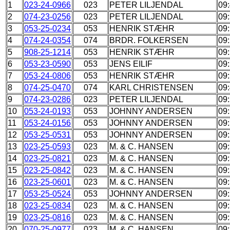
1
023-24-0966
023
PETER LILJENDAL
09
2
074-23-0256
023
PETER LILJENDAL
09
3
053-25-0234
053
HENRIK STÆHR
09
4
074-24-0354
074
BRDR. FOLKERSEN
09
5
908-25-1214
053
HENRIK STÆHR
09
6
053-23-0590
053
JENS EILIF
09
7
053-24-0806
053
HENRIK STÆHR
09
8
074-25-0470
074
KARL CHRISTENSEN
09
9
074-23-0286
023
PETER LILJENDAL
09
10
053-24-0193
053
JOHNNY ANDERSEN
09
11
053-24-0156
053
JOHNNY ANDERSEN
09
12
053-25-0531
053
JOHNNY ANDERSEN
09
13
023-25-0593
023
M. & C. HANSEN
09:
14
023-25-0821
023
M. & C. HANSEN
09
15
023-25-0842
023
M. & C. HANSEN
09
16
023-25-0601
023
M. & C. HANSEN
09
17
053-25-0524
053
JOHNNY ANDERSEN
09
18
023-25-0834
023
M. & C. HANSEN
09
19
023-25-0816
023
M. & C. HANSEN
09
20
070-25-0977
023
M. & C. HANSEN
09