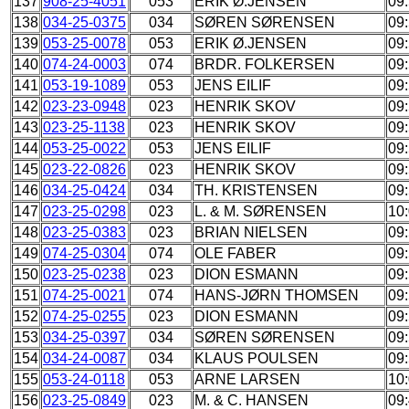
137
908-25-4051
053
ERIK Ø.JENSEN
09
138
034-25-0375
034
SØREN SØRENSEN
09
139
053-25-0078
053
ERIK Ø.JENSEN
09
140
074-24-0003
074
BRDR. FOLKERSEN
09
141
053-19-1089
053
JENS EILIF
09
142
023-23-0948
023
HENRIK SKOV
09
143
023-25-1138
023
HENRIK SKOV
09
144
053-25-0022
053
JENS EILIF
09
145
023-22-0826
023
HENRIK SKOV
09
146
034-25-0424
034
TH. KRISTENSEN
09
147
023-25-0298
023
L. & M. SØRENSEN
10:
148
023-25-0383
023
BRIAN NIELSEN
09
149
074-25-0304
074
OLE FABER
09
150
023-25-0238
023
DION ESMANN
09
151
074-25-0021
074
HANS-JØRN THOMSEN
09
152
074-25-0255
023
DION ESMANN
09
153
034-25-0397
034
SØREN SØRENSEN
09
154
034-24-0087
034
KLAUS POULSEN
09
155
053-24-0118
053
ARNE LARSEN
10
156
023-25-0849
023
M. & C. HANSEN
09