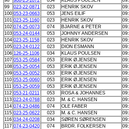
98
908-25-1072
034
KLAUS POULSEN
09
99
023-22-0871
023
HENRIK SKOV
09
100
053-23-0663
053
JENS EILIF
09
101
023-25-1160
023
HENRIK SKOV
09
102
074-25-0073
074
BJARNE & PETER
09
103
053-24-0144
053
JOHNNY ANDERSEN
09
104
023-25-1158
023
HENRIK SKOV
09
105
023-24-0122
023
DION ESMANN
09
106
126-25-1106
034
KLAUS POULSEN
09
107
053-25-0584
053
ERIK Ø.JENSEN
09
108
053-25-0054
053
ERIK Ø.JENSEN
09
109
053-25-0052
053
ERIK Ø.JENSEN
09
110
053-25-0060
053
ERIK Ø.JENSEN
09
111
053-25-0059
053
ERIK Ø.JENSEN
09
112
053-21-0211
053
ROSA & JOHANNES
09
113
023-24-0768
023
M. & C. HANSEN
09
114
074-23-0486
074
OLE FABER
09
115
023-25-0622
023
M. & C. HANSEN
09
116
034-24-0208
034
SØREN SØRENSEN
09
117
074-23-0420
074
BRDR. FOLKERSEN
09