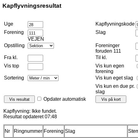
Kapflyvningsresultat
Uge
Kapflyvningskode
Forening
Slag
VEJEN
Opstilling
Foreninger
foruden 111
Fra kl.
Til kl.
Vis top
Vis kun egen
forening
Sortering
Vis kun eget slag
Vis kun en due pr.
slag
Opdater automatisk
Kapflyvning: Ikke fundet.
Resultat opdateret 07:48
Nr
Ringnummer
Forening
Slag
Stem