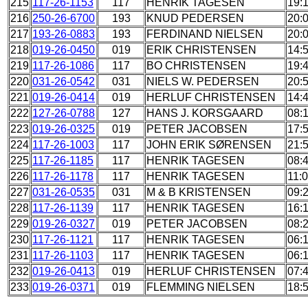
215
117-26-1153
117
HENRIK TAGESEN
19:
216
250-26-6700
193
KNUD PEDERSEN
20:
217
193-26-0883
193
FERDINAND NIELSEN
20:
218
019-26-0450
019
ERIK CHRISTENSEN
14:
219
117-26-1086
117
BO CHRISTENSEN
19:
220
031-26-0542
031
NIELS W. PEDERSEN
20:
221
019-26-0414
019
HERLUF CHRISTENSEN
14:
222
127-26-0788
127
HANS J. KORSGAARD
08:
223
019-26-0325
019
PETER JACOBSEN
17:
224
117-26-1003
117
JOHN ERIK SØRENSEN
21:
225
117-26-1185
117
HENRIK TAGESEN
08:
226
117-26-1178
117
HENRIK TAGESEN
11:
227
031-26-0535
031
M & B KRISTENSEN
09:
228
117-26-1139
117
HENRIK TAGESEN
16:
229
019-26-0327
019
PETER JACOBSEN
08:
230
117-26-1121
117
HENRIK TAGESEN
06:
231
117-26-1103
117
HENRIK TAGESEN
06:
232
019-26-0413
019
HERLUF CHRISTENSEN
07:
233
019-26-0371
019
FLEMMING NIELSEN
18: