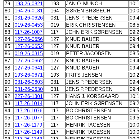
79
193-26-0821
193
JAN O. MUNCH
10:
80
164-26-0181
164
SØREN BRØBECH
10:
81
031-26-0626
031
JENS P.PEDERSEN
09:
82
019-26-0453
019
ERIK CHRISTENSEN
08:
83
117-26-1007
117
JOHN ERIK SØRENSEN
09:
84
127-26-0656
127
KNUD BAUER
09:
85
127-26-0652
127
KNUD BAUER
09:
86
019-26-0315
019
PETER JACOBSEN
08:
87
127-26-0662
127
KNUD BAUER
09:
88
127-26-0641
127
KNUD BAUER
09:
89
193-26-0671
193
FRITS JENSEN
10:
90
031-26-0603
031
JENS P.PEDERSEN
09:
91
031-26-0630
031
JENS P.PEDERSEN
09:
92
227-26-1301
127
HANS J. KORSGAARD
10:
93
117-26-1014
117
JOHN ERIK SØRENSEN
09:
94
117-26-1076
117
BO CHRISTENSEN
09:
95
117-26-1077
117
BO CHRISTENSEN
09:
96
117-26-1179
117
HENRIK TAGESEN
10:
97
117-26-1149
117
HENRIK TAGESEN
10: