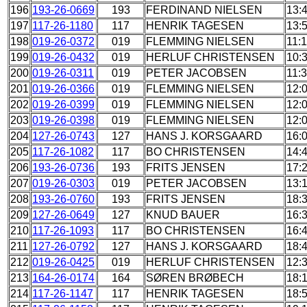
196
193-26-0669
193
FERDINAND NIELSEN
13:
197
117-26-1180
117
HENRIK TAGESEN
13:
198
019-26-0372
019
FLEMMING NIELSEN
11:
199
019-26-0432
019
HERLUF CHRISTENSEN
10:
200
019-26-0311
019
PETER JACOBSEN
11:
201
019-26-0366
019
FLEMMING NIELSEN
12:
202
019-26-0399
019
FLEMMING NIELSEN
12:
203
019-26-0398
019
FLEMMING NIELSEN
12:
204
127-26-0743
127
HANS J. KORSGAARD
16:
205
117-26-1082
117
BO CHRISTENSEN
14:
206
193-26-0736
193
FRITS JENSEN
17:
207
019-26-0303
019
PETER JACOBSEN
13:
208
193-26-0760
193
FRITS JENSEN
18:
209
127-26-0649
127
KNUD BAUER
16:
210
117-26-1093
117
BO CHRISTENSEN
16:
211
127-26-0792
127
HANS J. KORSGAARD
18:
212
019-26-0425
019
HERLUF CHRISTENSEN
12:
213
164-26-0174
164
SØREN BRØBECH
18:
214
117-26-1147
117
HENRIK TAGESEN
18: