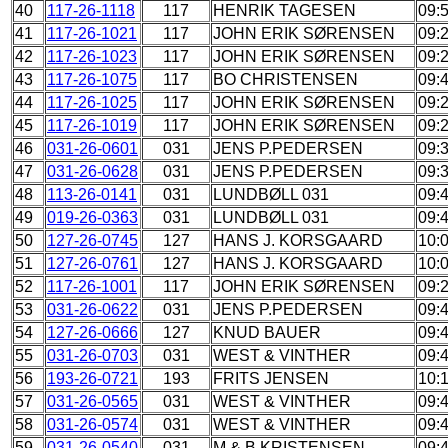
40
117-26-1118
117
HENRIK TAGESEN
09:
41
117-26-1021
117
JOHN ERIK SØRENSEN
09:
42
117-26-1023
117
JOHN ERIK SØRENSEN
09:
43
117-26-1075
117
BO CHRISTENSEN
09:
44
117-26-1025
117
JOHN ERIK SØRENSEN
09:
45
117-26-1019
117
JOHN ERIK SØRENSEN
09:
46
031-26-0601
031
JENS P.PEDERSEN
09:
47
031-26-0628
031
JENS P.PEDERSEN
09:
48
113-26-0141
031
LUNDBØLL 031
09:
49
019-26-0363
031
LUNDBØLL 031
09:
50
127-26-0745
127
HANS J. KORSGAARD
10:
51
127-26-0761
127
HANS J. KORSGAARD
10:
52
117-26-1001
117
JOHN ERIK SØRENSEN
09:
53
031-26-0622
031
JENS P.PEDERSEN
09:
54
127-26-0666
127
KNUD BAUER
09:
55
031-26-0703
031
WEST & VINTHER
09:
56
193-26-0721
193
FRITS JENSEN
10:
57
031-26-0565
031
WEST & VINTHER
09:
58
031-26-0574
031
WEST & VINTHER
09:
59
031-26-0540
031
M & B KRISTENSEN
09: