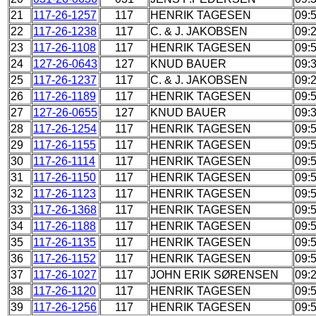
21
117-26-1257
117
HENRIK TAGESEN
09:
22
117-26-1238
117
C. & J. JAKOBSEN
09:
23
117-26-1108
117
HENRIK TAGESEN
09:
24
127-26-0643
127
KNUD BAUER
09:
25
117-26-1237
117
C. & J. JAKOBSEN
09:
26
117-26-1189
117
HENRIK TAGESEN
09:
27
127-26-0655
127
KNUD BAUER
09:
28
117-26-1254
117
HENRIK TAGESEN
09:
29
117-26-1155
117
HENRIK TAGESEN
09:
30
117-26-1114
117
HENRIK TAGESEN
09:
31
117-26-1150
117
HENRIK TAGESEN
09:
32
117-26-1123
117
HENRIK TAGESEN
09:
33
117-26-1368
117
HENRIK TAGESEN
09:
34
117-26-1188
117
HENRIK TAGESEN
09:
35
117-26-1135
117
HENRIK TAGESEN
09:
36
117-26-1152
117
HENRIK TAGESEN
09:
37
117-26-1027
117
JOHN ERIK SØRENSEN
09:
38
117-26-1120
117
HENRIK TAGESEN
09:
39
117-26-1256
117
HENRIK TAGESEN
09: