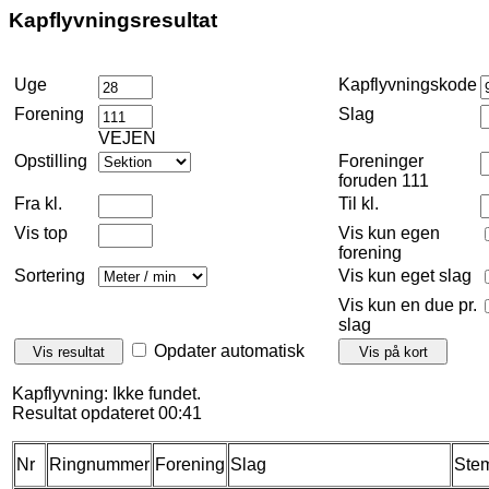
Kapflyvningsresultat
Uge
Kapflyvningskode
Forening
Slag
VEJEN
Opstilling
Foreninger
foruden 111
Fra kl.
Til kl.
Vis top
Vis kun egen
forening
Sortering
Vis kun eget slag
Vis kun en due pr.
slag
Opdater automatisk
Kapflyvning: Ikke fundet.
Resultat opdateret 00:41
Nr
Ringnummer
Forening
Slag
Stem