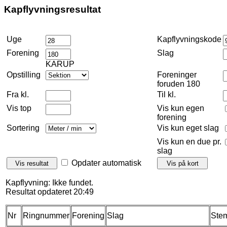
Kapflyvningsresultat
Uge
Kapflyvningskode
Forening
Slag
KARUP
Opstilling
Foreninger
foruden 180
Fra kl.
Til kl.
Vis top
Vis kun egen
forening
Sortering
Vis kun eget slag
Vis kun en due pr.
slag
Opdater automatisk
Kapflyvning: Ikke fundet.
Resultat opdateret 20:49
Nr
Ringnummer
Forening
Slag
Stem