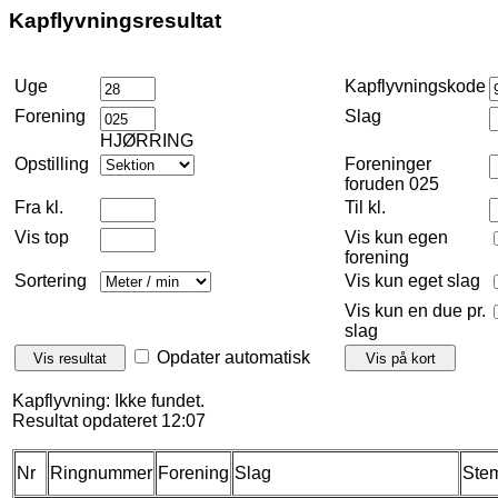
Kapflyvningsresultat
Uge
Kapflyvningskode
Forening
Slag
HJØRRING
Opstilling
Foreninger
foruden 025
Fra kl.
Til kl.
Vis top
Vis kun egen
forening
Sortering
Vis kun eget slag
Vis kun en due pr.
slag
Opdater automatisk
Kapflyvning: Ikke fundet.
Resultat opdateret 12:07
Nr
Ringnummer
Forening
Slag
Stem