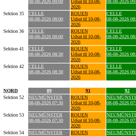
08-08-2026 09:00
Udsat til 10-08-
08-08-2026 09
2026
Sektion 35
CELLE
ROUEN
CELLE
08-08-2026 08:00
Udsat til 10-08-
08-08-2026 08
2026
Sektion 36
CELLE
ROUEN
CELLE
08-08-2026 08:00
Udsat til 10-08-
08-08-2026 08
2026
Sektion 41
CELLE
ROUEN
CELLE
08-08-2026 08:30
Udsat til 10-08-
08-08-2026 08
2026
Sektion 42
CELLE
ROUEN
CELLE
08-08-2026 08:30
Udsat til 10-08-
08-08-2026 08
2026
NORD
89
91
92
Sektion 52
NEUMÜNSTER
ROUEN
NEUMÜNST
08-08-2026 07:30
Udsat til 10-08-
08-08-2026 07
2026
Sektion 53
NEUMÜNSTER
ROUEN
NEUMÜNST
08-08-2026 07:30
Udsat til 10-08-
08-08-2026 07
2026
Sektion 54
NEUMÜNSTER
ROUEN
NEUMÜNST